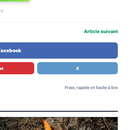
TÉ
Article suivant
 Facebook
st
X
Frais, rapide et facile à lire