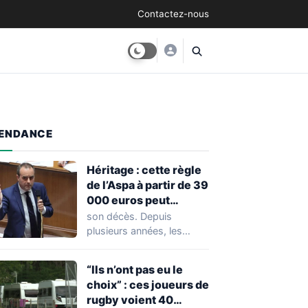
Contactez-nous
ENDANCE
Héritage : cette règle
de l’Aspa à partir de 39
000 euros peut
réserver une
son décès. Depuis
mauvaise surprise à
plusieurs années, les
de nombreuses
règles ont toutefois
familles
évolué, notamment
“Ils n’ont pas eu le
concernant le seuil…
choix” : ces joueurs de
rugby voient 40