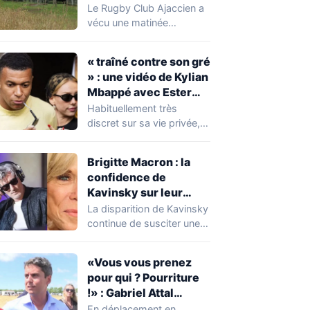
caravanes de gens du
Le Rugby Club Ajaccien a
voyage s’installer
vécu une matinée
dans leur stade, ils les
particulièrement
délogent en moins d’1
mouvementée après la
« traîné contre son gré
découverte d'une…
heure
» : une vidéo de Kylian
Mbappé avec Ester
Expósito en Italie agite
Habituellement très
la toile
discret sur sa vie privée,
Kylian Mbappé se retrouve
malgré lui au…
Brigitte Macron : la
confidence de
Kavinsky sur leur
relation
La disparition de Kavinsky
continue de susciter une
vive émotion dans le
monde de…
«Vous vous prenez
pour qui ? Pourriture
!» : Gabriel Attal
chahuté sur un
En déplacement en