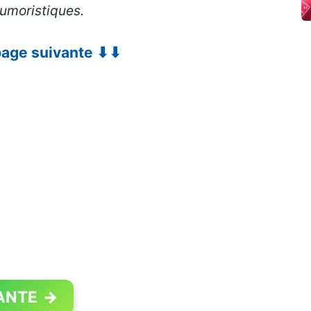
humoristiques.
 page suivante ⬇⬇
ANTE
→