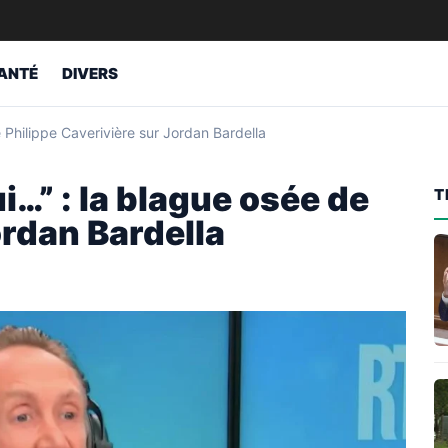
ANTÉ
DIVERS
e Philippe Caverivière sur Jordan Bardella
ui…” : la blague osée de
T
ordan Bardella