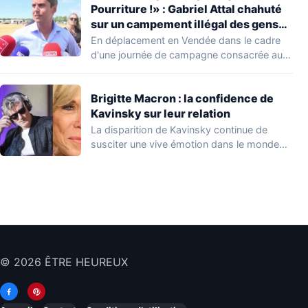
Pourriture !» : Gabriel Attal chahuté
sur un campement illégal des gens
du voyage
En déplacement en Vendée dans le cadre
d'une journée de campagne consacrée aux
occupations…
Brigitte Macron : la confidence de
Kavinsky sur leur relation
La disparition de Kavinsky continue de
susciter une vive émotion dans le monde
de…
© 2026 ÊTRE HEUREUX