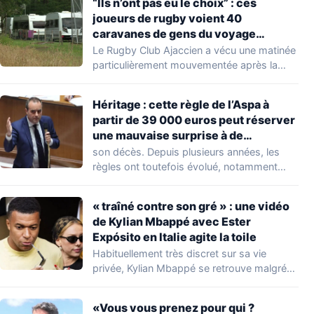
“Ils n’ont pas eu le choix” : ces
joueurs de rugby voient 40
caravanes de gens du voyage
s’installer dans leur stade, ils les
Le Rugby Club Ajaccien a vécu une matinée
délogent en moins d’1 heure
particulièrement mouvementée après la
découverte d'une…
Héritage : cette règle de l’Aspa à
partir de 39 000 euros peut réserver
une mauvaise surprise à de
nombreuses familles
son décès. Depuis plusieurs années, les
règles ont toutefois évolué, notamment
concernant le seuil…
« traîné contre son gré » : une vidéo
de Kylian Mbappé avec Ester
Expósito en Italie agite la toile
Habituellement très discret sur sa vie
privée, Kylian Mbappé se retrouve malgré
lui au…
«Vous vous prenez pour qui ?