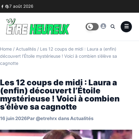
Skip to content
7 août 2026
Home
/
Actualités
/
Les 12 coups de midi : Laura a (enfin)
découvert l’Étoile mystérieuse ! Voici à combien s’élève sa
cagnotte
Les 12 coups de midi : Laura a
(enfin) découvert l’Étoile
mystérieuse ! Voici à combien
s’élève sa cagnotte
16 juin 2026
Par
@etrehrx
dans
Actualités