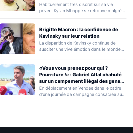
Habituellement très discret sur sa vie
privée, Kylian Mbappé se retrouve malgré
lui au…
Brigitte Macron : la confidence de
Kavinsky sur leur relation
La disparition de Kavinsky continue de
susciter une vive émotion dans le monde
de…
«Vous vous prenez pour qui ?
Pourriture !» : Gabriel Attal chahuté
sur un campement illégal des gens
du voyage
En déplacement en Vendée dans le cadre
d'une journée de campagne consacrée aux
occupations…