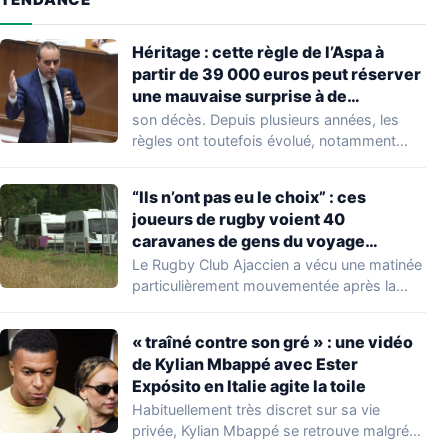
Héritage : cette règle de l’Aspa à
partir de 39 000 euros peut réserver
une mauvaise surprise à de
nombreuses familles
son décès. Depuis plusieurs années, les
règles ont toutefois évolué, notamment
concernant le seuil…
“Ils n’ont pas eu le choix” : ces
joueurs de rugby voient 40
caravanes de gens du voyage
s’installer dans leur stade, ils les
Le Rugby Club Ajaccien a vécu une matinée
délogent en moins d’1 heure
particulièrement mouvementée après la
découverte d'une…
« traîné contre son gré » : une vidéo
de Kylian Mbappé avec Ester
Expósito en Italie agite la toile
Habituellement très discret sur sa vie
privée, Kylian Mbappé se retrouve malgré