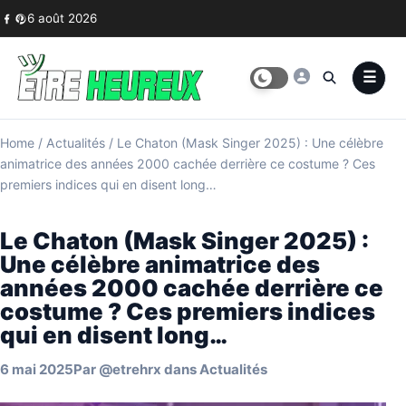
Skip to content
6 août 2026
Home
/
Actualités
/
Le Chaton (Mask Singer 2025) : Une célèbre
animatrice des années 2000 cachée derrière ce costume ? Ces
premiers indices qui en disent long…
Le Chaton (Mask Singer 2025) :
Une célèbre animatrice des
années 2000 cachée derrière ce
costume ? Ces premiers indices
qui en disent long…
6 mai 2025
Par
@etrehrx
dans
Actualités