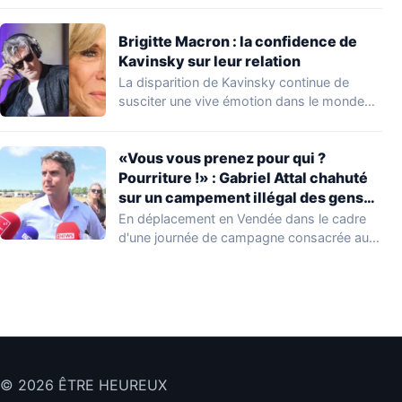
lui au…
Brigitte Macron : la confidence de
Kavinsky sur leur relation
La disparition de Kavinsky continue de
susciter une vive émotion dans le monde
de…
«Vous vous prenez pour qui ?
Pourriture !» : Gabriel Attal chahuté
sur un campement illégal des gens
du voyage
En déplacement en Vendée dans le cadre
d'une journée de campagne consacrée aux
occupations…
© 2026 ÊTRE HEUREUX