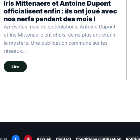
Iris Mittenaere et Antoine Dupont
officialisent enfin : ils ont joué avec
nos nerfs pendant des mois !
Après des mois de spéculations, Antoine Dupont
et Iris Mittenaere ont choisi de ne plus entretenir
le mystère. Une publication commune sur les
réseaux…
Lire
nous
Accueil
Contact
Conditions d’utilisation
Politiq