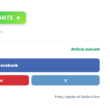
ANTE
→
TÉ
Article suivant
 Facebook
st
X
Frais, rapide et facile à lire