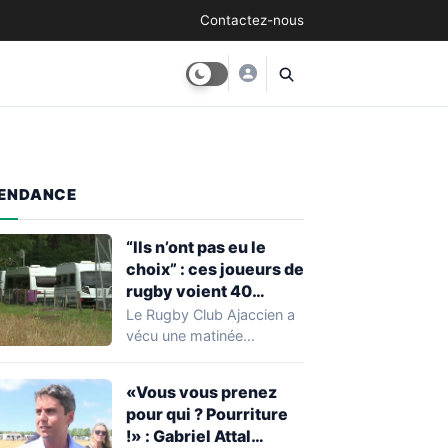
Contactez-nous
ENDANCE
“Ils n’ont pas eu le
choix” : ces joueurs de
rugby voient 40
caravanes de gens du
Le Rugby Club Ajaccien a
voyage s’installer
vécu une matinée
dans leur stade, ils les
particulièrement
délogent en moins d’1
mouvementée après la
«Vous vous prenez
découverte d'une…
heure
pour qui ? Pourriture
!» : Gabriel Attal