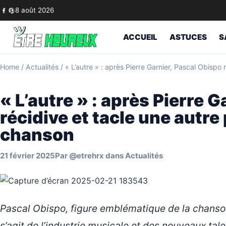
Skip to content
8 août 2026
ACCUEIL
ASTUCES
S
Home
/
Actualités
/
« L’autre » : après Pierre Garnier, Pascal Obispo
« L’autre » : après Pierre 
récidive et tacle une autre
chanson
21 février 2025
Par
@etrehrx
dans
Actualités
Pascal Obispo, figure emblématique de la chanson
s’agit de l’industrie musicale et des nouveaux ta