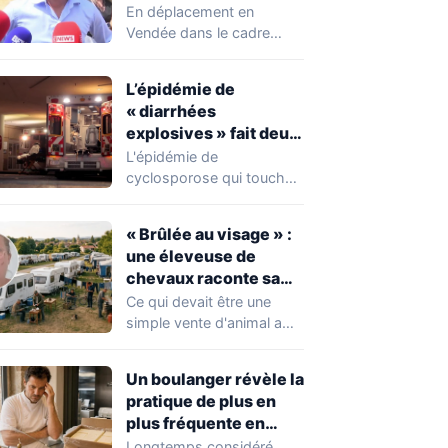
chahuté sur un
En déplacement en
campement illégal
Vendée dans le cadre
des gens du voyage
d'une journée de
campagne consacrée aux
L’épidémie de
occupations…
« diarrhées
explosives » fait deux
premiers morts
L'épidémie de
cyclosporose qui touche
actuellement les États-
Unis connaît une
« Brûlée au visage » :
aggravation. Les autorités
une éleveuse de
sanitaires…
chevaux raconte sa
violente agression par
Ce qui devait être une
des gens du voyage
simple vente d'animal a
tourné au drame en
Mayenne.…
Un boulanger révèle la
pratique de plus en
plus fréquente en
boulangerie-
Longtemps considéré