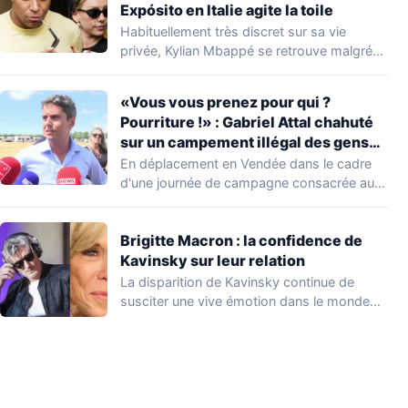
Expósito en Italie agite la toile
Habituellement très discret sur sa vie
privée, Kylian Mbappé se retrouve malgré
lui au…
«Vous vous prenez pour qui ?
Pourriture !» : Gabriel Attal chahuté
sur un campement illégal des gens
du voyage
En déplacement en Vendée dans le cadre
d'une journée de campagne consacrée aux
occupations…
Brigitte Macron : la confidence de
Kavinsky sur leur relation
La disparition de Kavinsky continue de
susciter une vive émotion dans le monde
de…