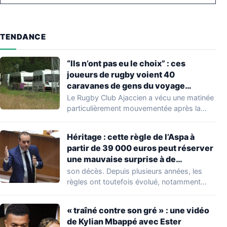
TENDANCE
“Ils n’ont pas eu le choix” : ces
joueurs de rugby voient 40
caravanes de gens du voyage
s’installer dans leur stade, ils les
Le Rugby Club Ajaccien a vécu une matinée
délogent en moins d’1 heure
particulièrement mouvementée après la
découverte d'une…
Héritage : cette règle de l’Aspa à
partir de 39 000 euros peut réserver
une mauvaise surprise à de
nombreuses familles
son décès. Depuis plusieurs années, les
règles ont toutefois évolué, notamment
concernant le seuil…
« traîné contre son gré » : une vidéo
de Kylian Mbappé avec Ester