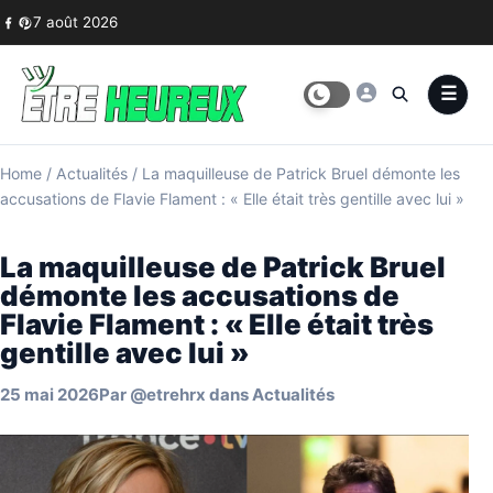
Skip to content
7 août 2026
Home
/
Actualités
/
La maquilleuse de Patrick Bruel démonte les
accusations de Flavie Flament : « Elle était très gentille avec lui »
La maquilleuse de Patrick Bruel
démonte les accusations de
Flavie Flament : « Elle était très
gentille avec lui »
25 mai 2026
Par
@etrehrx
dans
Actualités