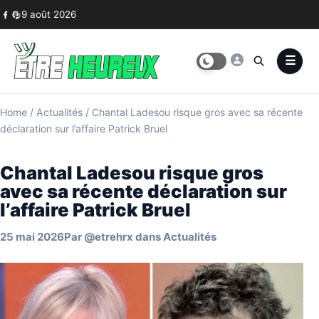
Skip to content
9 août 2026
Home
/
Actualités
/
Chantal Ladesou risque gros avec sa récente
déclaration sur l’affaire Patrick Bruel
Chantal Ladesou risque gros
avec sa récente déclaration sur
l’affaire Patrick Bruel
25 mai 2026
Par
@etrehrx
dans
Actualités