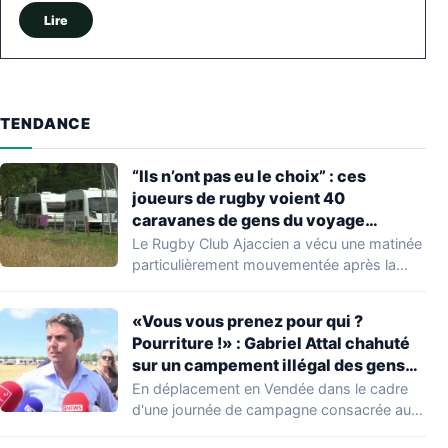
Lire
TENDANCE
“Ils n’ont pas eu le choix” : ces
joueurs de rugby voient 40
caravanes de gens du voyage
s’installer dans leur stade, ils les
Le Rugby Club Ajaccien a vécu une matinée
délogent en moins d’1 heure
particulièrement mouvementée après la
découverte d'une…
«Vous vous prenez pour qui ?
Pourriture !» : Gabriel Attal chahuté
sur un campement illégal des gens
du voyage
En déplacement en Vendée dans le cadre
d'une journée de campagne consacrée aux
occupations…