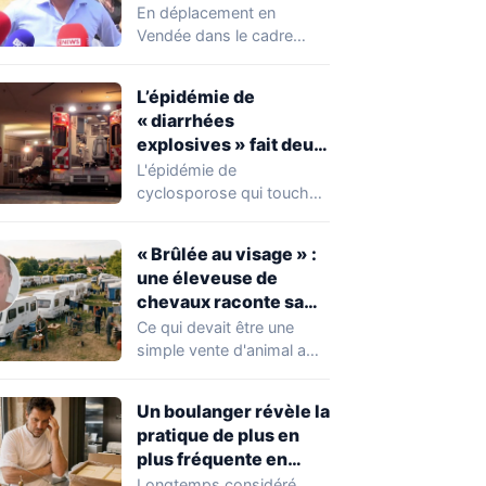
chahuté sur un
En déplacement en
campement illégal
Vendée dans le cadre
des gens du voyage
d'une journée de
campagne consacrée aux
L’épidémie de
occupations…
« diarrhées
explosives » fait deux
premiers morts
L'épidémie de
cyclosporose qui touche
actuellement les États-
Unis connaît une
« Brûlée au visage » :
aggravation. Les autorités
une éleveuse de
sanitaires…
chevaux raconte sa
violente agression par
Ce qui devait être une
des gens du voyage
simple vente d'animal a
tourné au drame en
Mayenne.…
Un boulanger révèle la
pratique de plus en
plus fréquente en
boulangerie-
Longtemps considéré