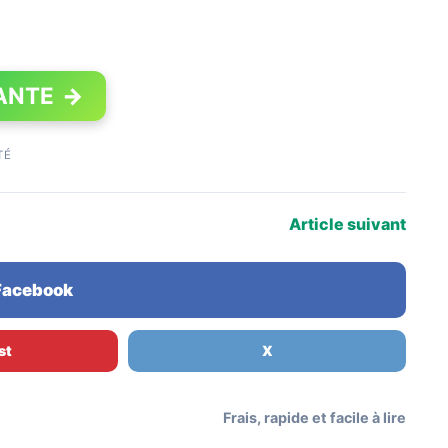
ANTE
→
TÉ
Article suivant
 Facebook
st
X
Frais, rapide et facile à lire