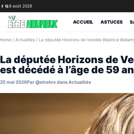
Skip to content
8 août 2026
ACCUEIL
ASTUCES
S
Home
/
Actualités
/
La députée Horizons de Vendée Béatrice Bellamy
La députée Horizons de Ve
est décédé à l’âge de 59 a
25 mai 2026
Par
@etrehrx
dans
Actualités