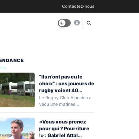
Contactez-nous
ENDANCE
“Ils n’ont pas eu le
choix” : ces joueurs de
rugby voient 40
caravanes de gens du
Le Rugby Club Ajaccien a
voyage s’installer
vécu une matinée
dans leur stade, ils les
particulièrement
délogent en moins d’1
mouvementée après la
«Vous vous prenez
découverte d'une…
heure
pour qui ? Pourriture
!» : Gabriel Attal