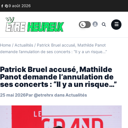
Skip to content
9 août 2026
Home
/
Actualités
/
Patrick Bruel accusé, Mathilde Panot
demande l’annulation de ses concerts : “Il y a un risque…”
Patrick Bruel accusé, Mathilde
Panot demande l’annulation de
ses concerts : “Il y a un risque…”
25 mai 2026
Par
@etrehrx
dans
Actualités