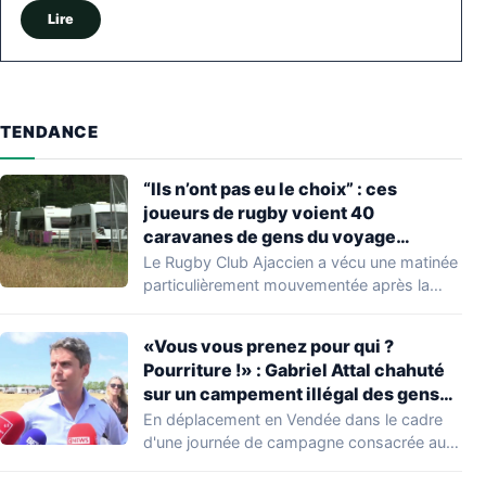
Lire
TENDANCE
“Ils n’ont pas eu le choix” : ces
joueurs de rugby voient 40
caravanes de gens du voyage
s’installer dans leur stade, ils les
Le Rugby Club Ajaccien a vécu une matinée
délogent en moins d’1 heure
particulièrement mouvementée après la
découverte d'une…
«Vous vous prenez pour qui ?
Pourriture !» : Gabriel Attal chahuté
sur un campement illégal des gens
du voyage
En déplacement en Vendée dans le cadre
d'une journée de campagne consacrée aux
occupations…