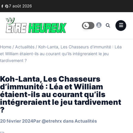
Skip to content
7 août 2026
Home
/
Actualités
/
Koh-Lanta, Les Chasseurs d’immunité : Léa
et William étaient-ils au courant qu’ils intégreraient le jeu
tardivement ?
Koh-Lanta, Les Chasseurs
d’immunité : Léa et William
étaient-ils au courant qu’ils
intégreraient le jeu tardivement
?
20 février 2024
Par
@etrehrx
dans
Actualités