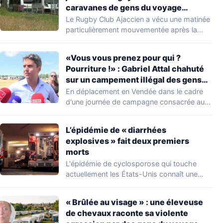
caravanes de gens du voyage
s’installer dans leur stade, ils les
Le Rugby Club Ajaccien a vécu une matinée
délogent en moins d’1 heure
particulièrement mouvementée après la
découverte d'une…
«Vous vous prenez pour qui ?
Pourriture !» : Gabriel Attal chahuté
sur un campement illégal des gens
du voyage
En déplacement en Vendée dans le cadre
d'une journée de campagne consacrée aux
occupations…
L’épidémie de « diarrhées
explosives » fait deux premiers
morts
L'épidémie de cyclosporose qui touche
actuellement les États-Unis connaît une
aggravation. Les autorités sanitaires…
« Brûlée au visage » : une éleveuse
de chevaux raconte sa violente