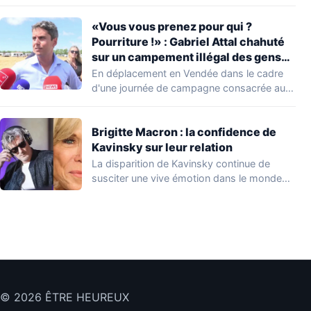
lui au…
«Vous vous prenez pour qui ?
Pourriture !» : Gabriel Attal chahuté
sur un campement illégal des gens
du voyage
En déplacement en Vendée dans le cadre
d'une journée de campagne consacrée aux
occupations…
Brigitte Macron : la confidence de
Kavinsky sur leur relation
La disparition de Kavinsky continue de
susciter une vive émotion dans le monde
de…
© 2026 ÊTRE HEUREUX