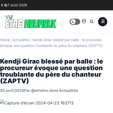
Skip to content
7 août 2026
Home
/
Actualités
/
Kendji Girac blessé par balle : le procureur
évoque une question troublante du père du chanteur (ZAPTV)
Kendji Girac blessé par balle : le
procureur évoque une question
troublante du père du chanteur
(ZAPTV)
25 avril 2024
Par
@etrehrx
dans
Actualités