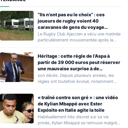
“Ils n’ont pas eu le choix” : ces
joueurs de rugby voient 40
caravanes de gens du voyage
s’installer dans leur stade, ils les
Le Rugby Club Ajaccien a vécu une matinée
délogent en moins d’1 heure
particulièrement mouvementée après la
découverte d'une…
Héritage : cette règle de l’Aspa à
partir de 39 000 euros peut réserver
une mauvaise surprise à de
nombreuses familles
son décès. Depuis plusieurs années, les
règles ont toutefois évolué, notamment
concernant le seuil…
« traîné contre son gré » : une vidéo
de Kylian Mbappé avec Ester
Expósito en Italie agite la toile
Habituellement très discret sur sa vie
privée, Kylian Mbappé se retrouve malgré