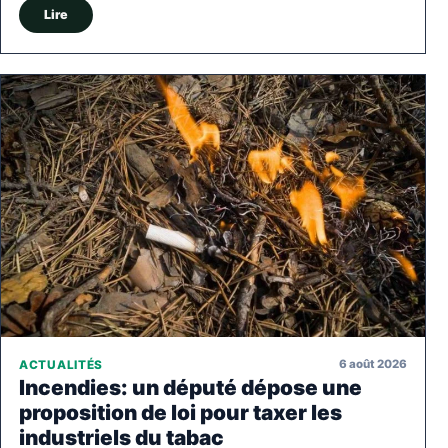
Lire
6 août 2026
ACTUALITÉS
Incendies: un député dépose une
proposition de loi pour taxer les
industriels du tabac