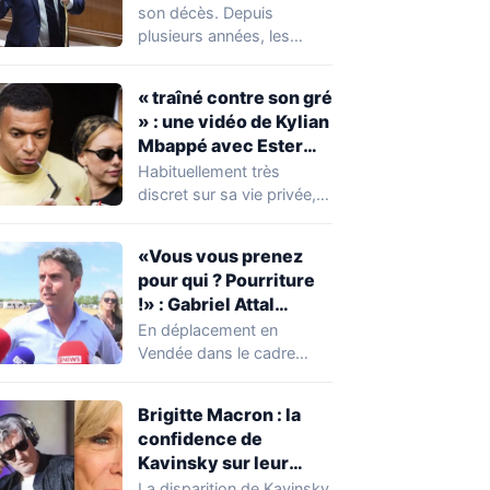
réserver une
son décès. Depuis
mauvaise surprise à
plusieurs années, les
de nombreuses
règles ont toutefois
familles
évolué, notamment
« traîné contre son gré
concernant le seuil…
» : une vidéo de Kylian
Mbappé avec Ester
Expósito en Italie agite
Habituellement très
la toile
discret sur sa vie privée,
Kylian Mbappé se retrouve
malgré lui au…
«Vous vous prenez
pour qui ? Pourriture
!» : Gabriel Attal
chahuté sur un
En déplacement en
campement illégal
Vendée dans le cadre
des gens du voyage
d'une journée de
campagne consacrée aux
Brigitte Macron : la
occupations…
confidence de
Kavinsky sur leur
relation
La disparition de Kavinsky