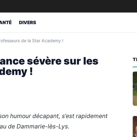
ANTÉ
DIVERS
professeurs de la Star Academy !
alance sévère sur les
T
ademy !
t son humour décapant, s’est rapidement
au de Dammarie-lès-Lys.