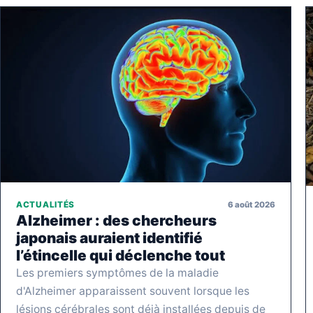
6 août 2026
ACTUALITÉS
Alzheimer : des chercheurs
japonais auraient identifié
l’étincelle qui déclenche tout
Les premiers symptômes de la maladie
d'Alzheimer apparaissent souvent lorsque les
lésions cérébrales sont déjà installées depuis de