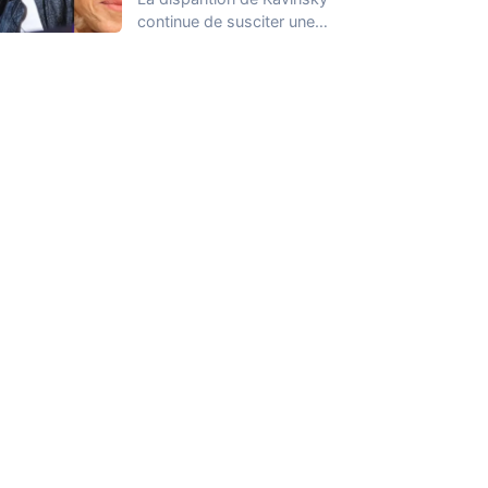
continue de susciter une
vive émotion dans le
monde de…