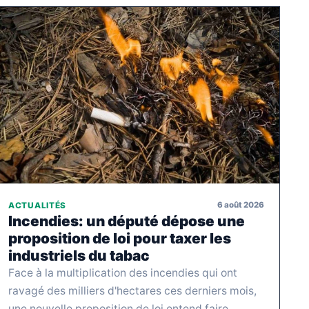
6 août 2026
ACTUALITÉS
Incendies: un député dépose une
proposition de loi pour taxer les
industriels du tabac
Face à la multiplication des incendies qui ont
ravagé des milliers d'hectares ces derniers mois,
une nouvelle proposition de loi entend faire