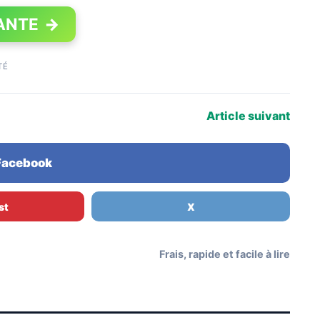
ANTE
→
TÉ
Article suivant
 Facebook
st
X
Frais, rapide et facile à lire