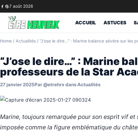
Skip to content
7 août 2026
ACCUEIL
ASTUCES
S
Home
/
Actualités
/
“J’ose le dire…” : Marine balance sévère sur les 
“J’ose le dire…” : Marine b
professeurs de la Star Ac
27 janvier 2025
Par
@etrehrx
dans
Actualités
Marine, toujours remarquée pour son esprit vif e
imposée comme la figure emblématique du châte