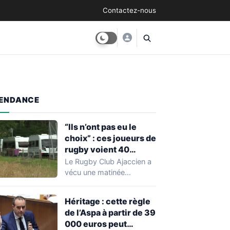
Contactez-nous
ENDANCE
“Ils n’ont pas eu le
choix” : ces joueurs de
rugby voient 40
caravanes de gens du
Le Rugby Club Ajaccien a
voyage s’installer
vécu une matinée
dans leur stade, ils les
particulièrement
délogent en moins d’1
mouvementée après la
Héritage : cette règle
découverte d'une…
heure
de l’Aspa à partir de 39
000 euros peut