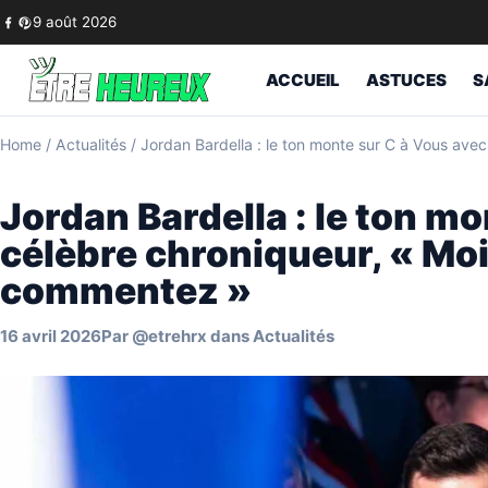
Skip to content
9 août 2026
ACCUEIL
ASTUCES
S
Home
/
Actualités
/
Jordan Bardella : le ton monte sur C à Vous avec
Jordan Bardella : le ton m
célèbre chroniqueur, « Moi 
commentez »
16 avril 2026
Par
@etrehrx
dans
Actualités