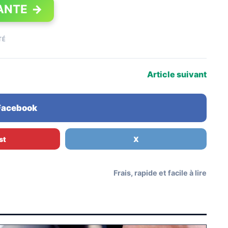
ANTE
→
TÉ
Article suivant
 Facebook
st
X
Frais, rapide et facile à lire