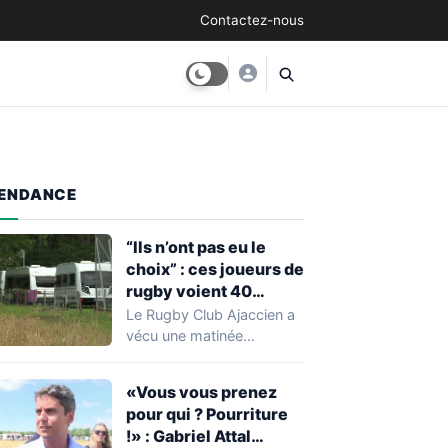
Contactez-nous
ENDANCE
“Ils n’ont pas eu le
choix” : ces joueurs de
rugby voient 40
caravanes de gens du
Le Rugby Club Ajaccien a
voyage s’installer
vécu une matinée
dans leur stade, ils les
particulièrement
délogent en moins d’1
mouvementée après la
«Vous vous prenez
découverte d'une…
heure
pour qui ? Pourriture
!» : Gabriel Attal