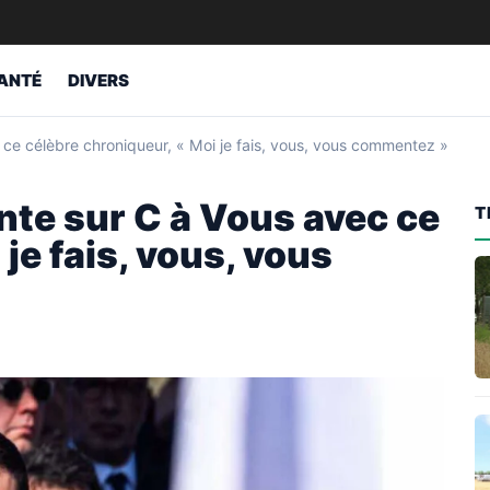
ANTÉ
DIVERS
 ce célèbre chroniqueur, « Moi je fais, vous, vous commentez »
onte sur C à Vous avec ce
T
je fais, vous, vous