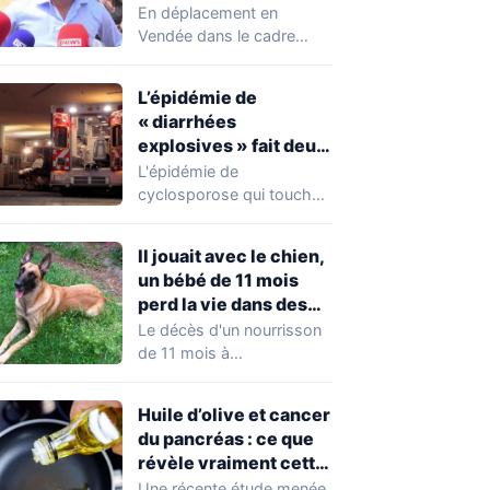
chahuté sur un
En déplacement en
campement illégal
Vendée dans le cadre
des gens du voyage
d'une journée de
campagne consacrée aux
L’épidémie de
occupations…
« diarrhées
explosives » fait deux
premiers morts
L'épidémie de
cyclosporose qui touche
actuellement les États-
Unis connaît une
Il jouait avec le chien,
aggravation. Les autorités
un bébé de 11 mois
sanitaires…
perd la vie dans des
circonstances
Le décès d'un nourrisson
horribles
de 11 mois à
Questembert, dans le
Morbihan, a
Huile d’olive et cancer
profondément…
du pancréas : ce que
révèle vraiment cette
étude avant de
Une récente étude menée