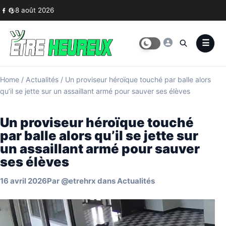
Skip to content
8 août 2026
Home
/
Actualités
/
Un proviseur héroïque touché par balle alors
qu’il se jette sur un assaillant armé pour sauver ses élèves
Un proviseur héroïque touché
par balle alors qu’il se jette sur
un assaillant armé pour sauver
ses élèves
16 avril 2026
Par
@etrehrx
dans
Actualités