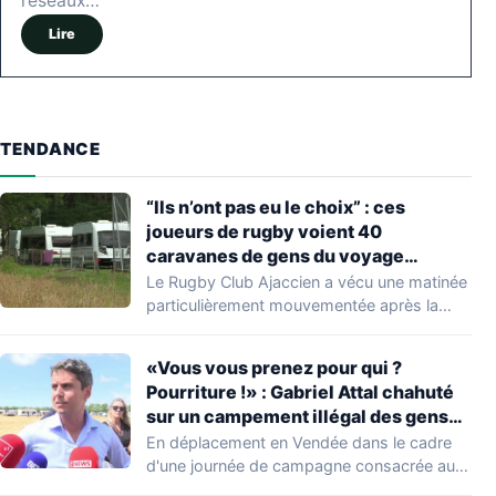
réseaux…
Lire
TENDANCE
“Ils n’ont pas eu le choix” : ces
joueurs de rugby voient 40
caravanes de gens du voyage
s’installer dans leur stade, ils les
Le Rugby Club Ajaccien a vécu une matinée
délogent en moins d’1 heure
particulièrement mouvementée après la
découverte d'une…
«Vous vous prenez pour qui ?
Pourriture !» : Gabriel Attal chahuté
sur un campement illégal des gens
du voyage
En déplacement en Vendée dans le cadre
d'une journée de campagne consacrée aux
occupations…