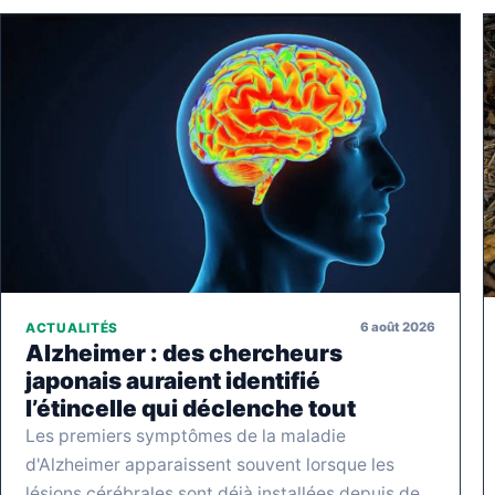
6 août 2026
ACTUALITÉS
Alzheimer : des chercheurs
japonais auraient identifié
l’étincelle qui déclenche tout
Les premiers symptômes de la maladie
d'Alzheimer apparaissent souvent lorsque les
lésions cérébrales sont déjà installées depuis de