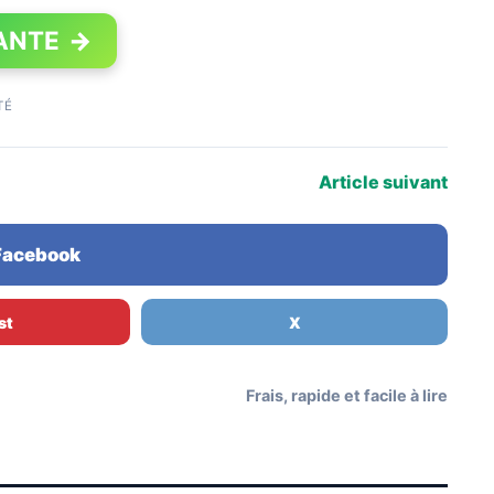
ANTE
→
TÉ
Article suivant
 Facebook
st
X
Frais, rapide et facile à lire