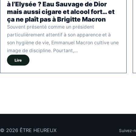
à l’Elysée ? Eau Sauvage de Dior
mais aussi cigare et alcool fort… et
ça ne plaît pas à Brigitte Macron
Souvent présenté comme un président
particulièrement attentif à son apparence et à
son hygiène de vie, Emmanuel Macron cultive une
image de discipline. Pourtant,…
Lire
© 2026 ÊTRE HEUREUX
Suivez-