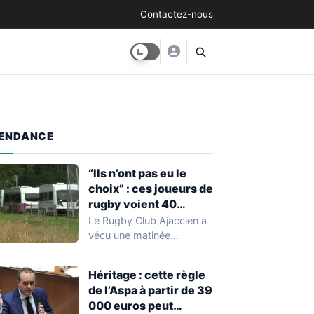
Contactez-nous
ENDANCE
“Ils n’ont pas eu le
choix” : ces joueurs de
rugby voient 40
caravanes de gens du
Le Rugby Club Ajaccien a
voyage s’installer
vécu une matinée
dans leur stade, ils les
particulièrement
délogent en moins d’1
mouvementée après la
Héritage : cette règle
découverte d'une…
heure
de l’Aspa à partir de 39
000 euros peut