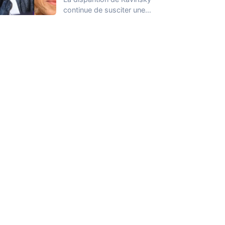
continue de susciter une
vive émotion dans le
monde de…