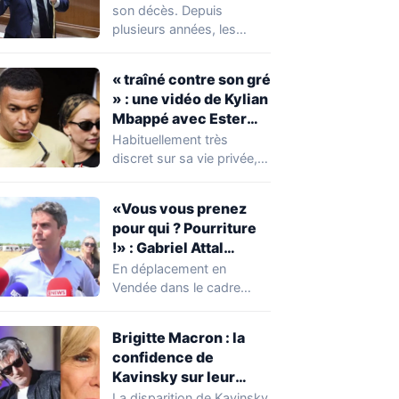
réserver une
son décès. Depuis
mauvaise surprise à
plusieurs années, les
de nombreuses
règles ont toutefois
familles
évolué, notamment
« traîné contre son gré
concernant le seuil…
» : une vidéo de Kylian
Mbappé avec Ester
Expósito en Italie agite
Habituellement très
la toile
discret sur sa vie privée,
Kylian Mbappé se retrouve
malgré lui au…
«Vous vous prenez
pour qui ? Pourriture
!» : Gabriel Attal
chahuté sur un
En déplacement en
campement illégal
Vendée dans le cadre
des gens du voyage
d'une journée de
campagne consacrée aux
Brigitte Macron : la
occupations…
confidence de
Kavinsky sur leur
relation
La disparition de Kavinsky