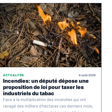
6 août 2026
ACTUALITÉS
Incendies: un député dépose une
proposition de loi pour taxer les
industriels du tabac
Face à la multiplication des incendies qui ont
ravagé des milliers d'hectares ces derniers mois,