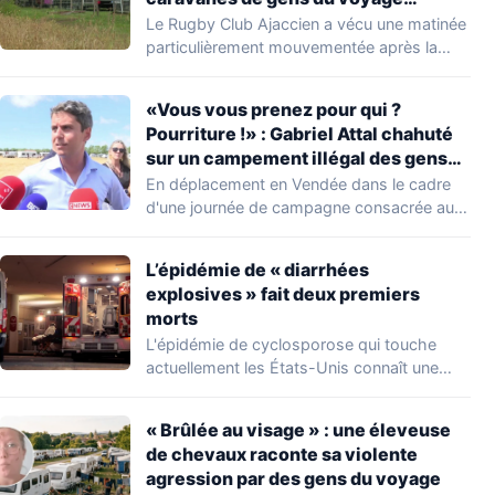
s’installer dans leur stade, ils les
Le Rugby Club Ajaccien a vécu une matinée
délogent en moins d’1 heure
particulièrement mouvementée après la
découverte d'une…
«Vous vous prenez pour qui ?
Pourriture !» : Gabriel Attal chahuté
sur un campement illégal des gens
du voyage
En déplacement en Vendée dans le cadre
d'une journée de campagne consacrée aux
occupations…
L’épidémie de « diarrhées
explosives » fait deux premiers
morts
L'épidémie de cyclosporose qui touche
actuellement les États-Unis connaît une
aggravation. Les autorités sanitaires…
« Brûlée au visage » : une éleveuse
de chevaux raconte sa violente
agression par des gens du voyage