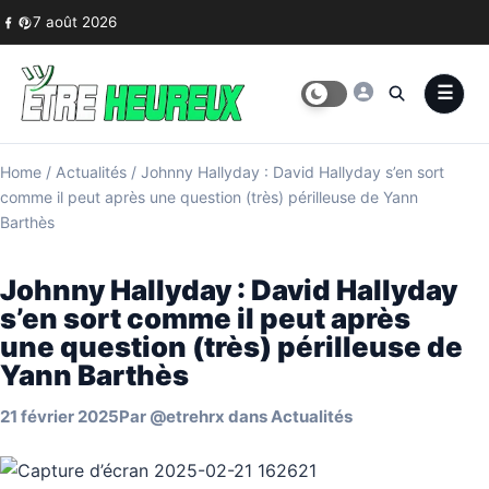
Skip to content
7 août 2026
Home
/
Actualités
/
Johnny Hallyday : David Hallyday s’en sort
comme il peut après une question (très) périlleuse de Yann
Barthès
Johnny Hallyday : David Hallyday
s’en sort comme il peut après
une question (très) périlleuse de
Yann Barthès
21 février 2025
Par
@etrehrx
dans
Actualités