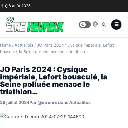
Skip to content
8 août 2026
Home
/
Actualités
/
JO Paris 2024 : Cysique impériale, Lefort
bousculé, la Seine polluée menace le triathlon…
JO Paris 2024 : Cysique
impériale, Lefort bousculé, la
Seine polluée menace le
triathlon…
29 juillet 2024
Par
@etrehrx
dans
Actualités