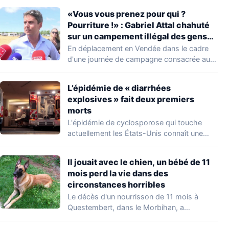
«Vous vous prenez pour qui ?
Pourriture !» : Gabriel Attal chahuté
sur un campement illégal des gens
du voyage
En déplacement en Vendée dans le cadre
d'une journée de campagne consacrée aux
occupations…
L’épidémie de « diarrhées
explosives » fait deux premiers
morts
L'épidémie de cyclosporose qui touche
actuellement les États-Unis connaît une
aggravation. Les autorités sanitaires…
Il jouait avec le chien, un bébé de 11
mois perd la vie dans des
circonstances horribles
Le décès d'un nourrisson de 11 mois à
Questembert, dans le Morbihan, a
profondément…