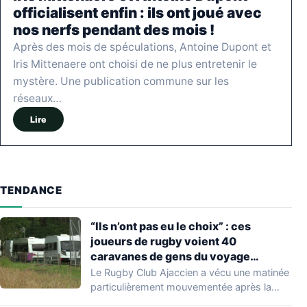
officialisent enfin : ils ont joué avec
nos nerfs pendant des mois !
Après des mois de spéculations, Antoine Dupont et
Iris Mittenaere ont choisi de ne plus entretenir le
mystère. Une publication commune sur les
réseaux…
Lire
TENDANCE
“Ils n’ont pas eu le choix” : ces
joueurs de rugby voient 40
caravanes de gens du voyage
s’installer dans leur stade, ils les
Le Rugby Club Ajaccien a vécu une matinée
délogent en moins d’1 heure
particulièrement mouvementée après la
découverte d'une…