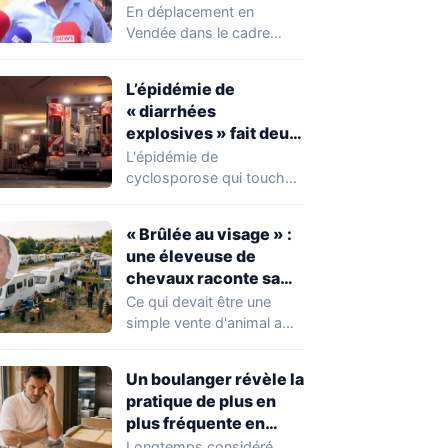
chahuté sur un
En déplacement en
campement illégal
Vendée dans le cadre
des gens du voyage
d'une journée de
campagne consacrée aux
L’épidémie de
occupations…
« diarrhées
explosives » fait deux
premiers morts
L'épidémie de
cyclosporose qui touche
actuellement les États-
Unis connaît une
« Brûlée au visage » :
aggravation. Les autorités
une éleveuse de
sanitaires…
chevaux raconte sa
violente agression par
Ce qui devait être une
des gens du voyage
simple vente d'animal a
tourné au drame en
Mayenne.…
Un boulanger révèle la
pratique de plus en
plus fréquente en
boulangerie-
Longtemps considéré