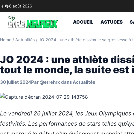
Skip to content
8 août 2026
ACCUEIL
ASTUCES
S
Home
/
Actualités
/
JO 2024 : une athlète dissimule sa grossesse à to
JO 2024 : une athlète dis
tout le monde, la suite est
30 juillet 2024
Par
@etrehrx
dans
Actualités
Le vendredi 26 juillet 2024, les Jeux Olympiques 
festivités. Les performances de stars telles qu’A
ont marqué le début d’un événement mondial att