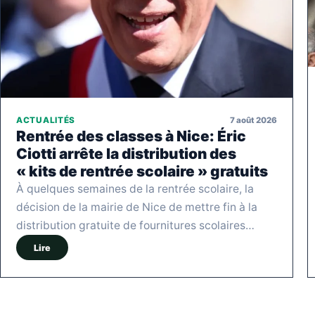
7 août 2026
ACTUALITÉS
Rentrée des classes à Nice: Éric
Ciotti arrête la distribution des
« kits de rentrée scolaire » gratuits
À quelques semaines de la rentrée scolaire, la
décision de la mairie de Nice de mettre fin à la
distribution gratuite de fournitures scolaires…
Lire