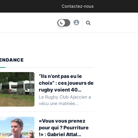
Contactez-nous
ENDANCE
“Ils n’ont pas eu le
choix” : ces joueurs de
rugby voient 40
caravanes de gens du
Le Rugby Club Ajaccien a
voyage s’installer
vécu une matinée
dans leur stade, ils les
particulièrement
délogent en moins d’1
mouvementée après la
«Vous vous prenez
découverte d'une…
heure
pour qui ? Pourriture
!» : Gabriel Attal