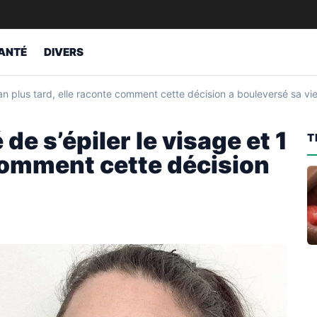
ANTÉ
DIVERS
an plus tard, elle raconte comment cette décision a bouleversé sa vi
e s’épiler le visage et 1
T
 comment cette décision