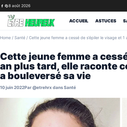
Skip to content
8 août 2026
ACCUEIL
ASTUCES
S
Home
/
Santé
/
Cette jeune femme a cessé de s’épiler le visage et 1 
Cette jeune femme a cessé d
an plus tard, elle raconte
a bouleversé sa vie
10 juin 2022
Par
@etrehrx
dans
Santé