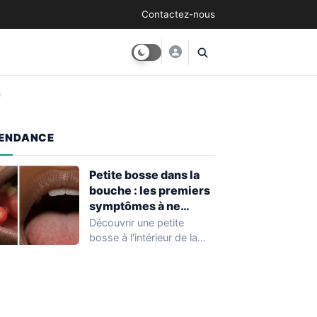
Contactez-nous
e
ENDANCE
Petite bosse dans la
bouche : les premiers
symptômes à ne
surtout pas ignorer
Découvrir une petite
bosse à l'intérieur de la
bouche est une situation
fréquente qui…