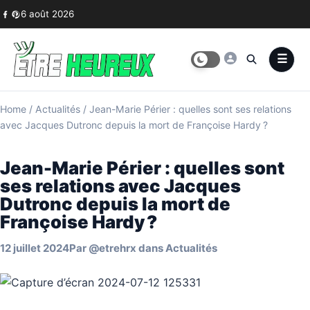
Skip to content
6 août 2026
Home
/
Actualités
/
Jean-Marie Périer : quelles sont ses relations
avec Jacques Dutronc depuis la mort de Françoise Hardy ?
Jean-Marie Périer : quelles sont
ses relations avec Jacques
Dutronc depuis la mort de
Françoise Hardy ?
12 juillet 2024
Par
@etrehrx
dans
Actualités