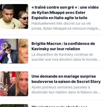
« traîné contre son gré » : une vidéo
de Kylian Mbappé avec Ester
Expósito en Italie agite la toile
Habituellement très discret sur sa vie
privée, Kylian Mbappé se retrouve malgré
lui au…
Brigitte Macron : la confidence de
Kavinsky sur leur relation
La disparition de Kavinsky continue de
susciter une vive émotion dans le monde
de…
Une demande en mariage surprise
bouleverse la saison de Secret Story
Après plusieurs semaines passées à
dissimuler leur relation dans la Maison des
Secrets, Arthur…