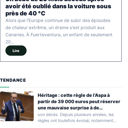
avoir été oublié dans la voiture sous
près de 40 °C
Alors que l'Europe continue de subir des épisodes
de chaleur extrême, un drame s'est produit aux
Canaries. À Fuerteventura, un enfant de seulement
20…
Lire
TENDANCE
Héritage : cette règle de l’Aspa à
partir de 39 000 euros peut réserver
une mauvaise surprise à de
nombreuses familles
son décès. Depuis plusieurs années, les
règles ont toutefois évolué, notamment
concernant le seuil…