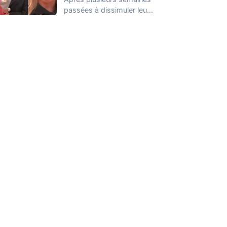
passées à dissimuler leur
relation dans la Maison
des Secrets, Arthur…