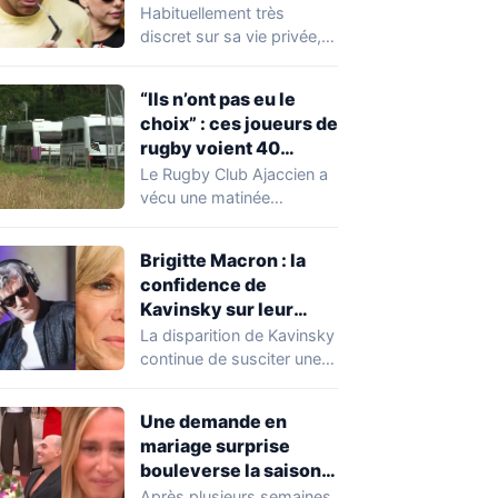
Expósito en Italie agite
Habituellement très
la toile
discret sur sa vie privée,
Kylian Mbappé se retrouve
malgré lui au…
“Ils n’ont pas eu le
choix” : ces joueurs de
rugby voient 40
caravanes de gens du
Le Rugby Club Ajaccien a
voyage s’installer
vécu une matinée
dans leur stade, ils les
particulièrement
délogent en moins d’1
mouvementée après la
Brigitte Macron : la
découverte d'une…
heure
confidence de
Kavinsky sur leur
relation
La disparition de Kavinsky
continue de susciter une
vive émotion dans le
monde de…
Une demande en
mariage surprise
bouleverse la saison
de Secret Story
Après plusieurs semaines