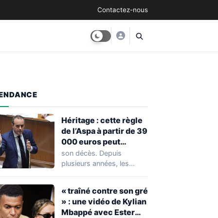
Contactez-nous
ENDANCE
Héritage : cette règle
de l’Aspa à partir de 39
000 euros peut
réserver une
son décès. Depuis
mauvaise surprise à
plusieurs années, les
de nombreuses
règles ont toutefois
familles
évolué, notamment
« traîné contre son gré
concernant le seuil…
» : une vidéo de Kylian
Mbappé avec Ester