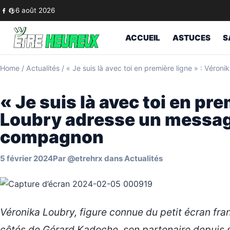
Skip to content
6 août 2026
ACCUEIL
ASTUCES
S
Home
/
Actualités
/
« Je suis là avec toi en première ligne » : Vér
« Je suis là avec toi en pre
Loubry adresse un messag
compagnon
5 février 2024
Par
@etrehrx
dans
Actualités
Véronika Loubry, figure connue du petit écran fra
côtés de Gérard Kadoche, son partenaire depuis 