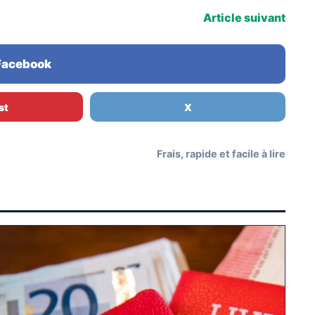
Article suivant
 Facebook
st
X
Frais, rapide et facile à lire