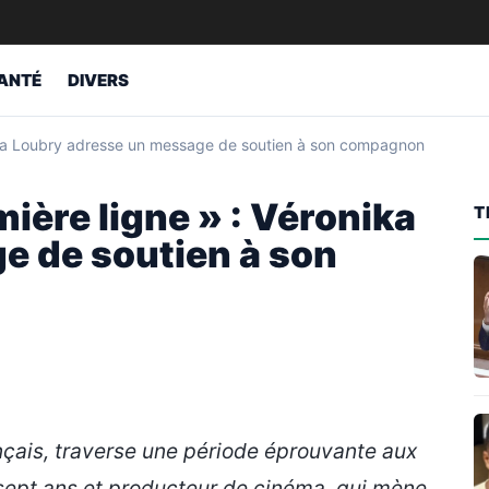
ANTÉ
DIVERS
onika Loubry adresse un message de soutien à son compagnon
mière ligne » : Véronika
T
e de soutien à son
nçais, traverse une période éprouvante aux
sept ans et producteur de cinéma, qui mène