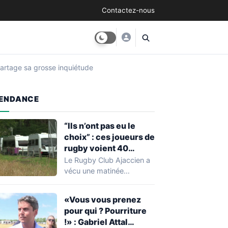
Contactez-nous
partage sa grosse inquiétude
ENDANCE
“Ils n’ont pas eu le
choix” : ces joueurs de
rugby voient 40
caravanes de gens du
Le Rugby Club Ajaccien a
voyage s’installer
vécu une matinée
dans leur stade, ils les
particulièrement
délogent en moins d’1
mouvementée après la
«Vous vous prenez
découverte d'une…
heure
pour qui ? Pourriture
!» : Gabriel Attal