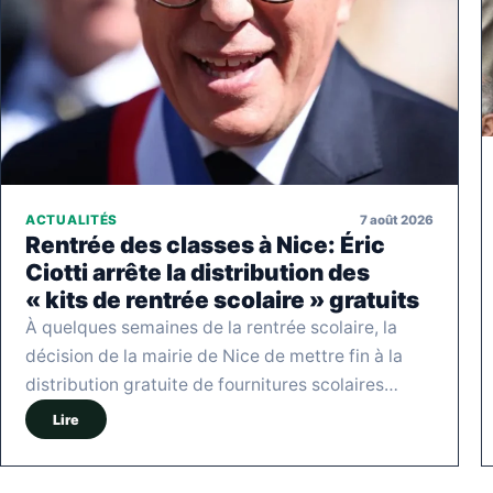
7 août 2026
ACTUALITÉS
Rentrée des classes à Nice: Éric
Ciotti arrête la distribution des
« kits de rentrée scolaire » gratuits
À quelques semaines de la rentrée scolaire, la
décision de la mairie de Nice de mettre fin à la
distribution gratuite de fournitures scolaires…
Lire