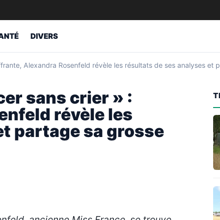
ANTÉ
DIVERS
frante, Alexandra Rosenfeld révèle les résultats de ses analyses et 
er sans crier » :
T
nfeld révèle les
et partage sa grosse
enfeld, ancienne Miss France, se trouve