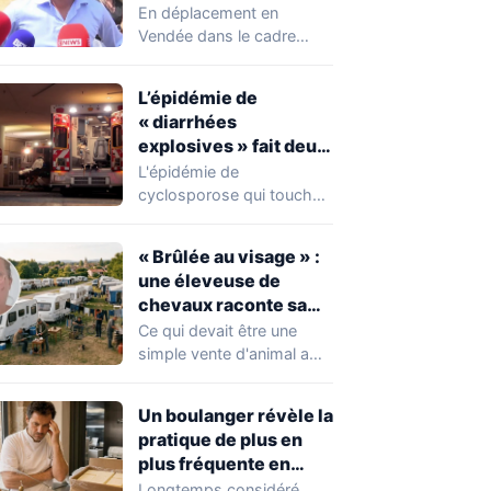
chahuté sur un
En déplacement en
campement illégal
Vendée dans le cadre
des gens du voyage
d'une journée de
campagne consacrée aux
L’épidémie de
occupations…
« diarrhées
explosives » fait deux
premiers morts
L'épidémie de
cyclosporose qui touche
actuellement les États-
Unis connaît une
« Brûlée au visage » :
aggravation. Les autorités
une éleveuse de
sanitaires…
chevaux raconte sa
violente agression par
Ce qui devait être une
des gens du voyage
simple vente d'animal a
tourné au drame en
Mayenne.…
Un boulanger révèle la
pratique de plus en
plus fréquente en
boulangerie-
Longtemps considéré