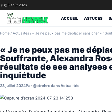
Skip to content
8 août 2026
ACCUEIL
ASTUCES
S
Home
/
Actualités
/
« Je ne peux pas me déplacer sans crier » : Souf
« Je ne peux pas me déplac
Souffrante, Alexandra Rose
résultats de ses analyses 
inquiétude
23 juillet 2024
Par
@etrehrx
dans
Actualités
Lutte contre l’adversité médicale : Alexandra Ros