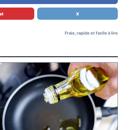
st
X
Frais, rapide et facile à lire