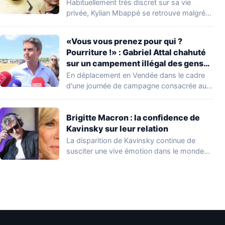
Habituellement très discret sur sa vie
privée, Kylian Mbappé se retrouve malgré
lui au…
«Vous vous prenez pour qui ?
Pourriture !» : Gabriel Attal chahuté
sur un campement illégal des gens
du voyage
En déplacement en Vendée dans le cadre
d'une journée de campagne consacrée aux
occupations…
Brigitte Macron : la confidence de
Kavinsky sur leur relation
La disparition de Kavinsky continue de
susciter une vive émotion dans le monde
de…