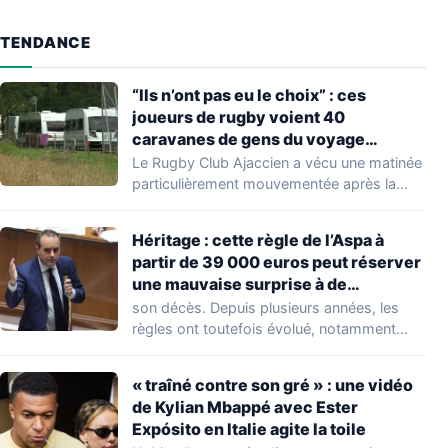
TENDANCE
“Ils n’ont pas eu le choix” : ces
joueurs de rugby voient 40
caravanes de gens du voyage
s’installer dans leur stade, ils les
Le Rugby Club Ajaccien a vécu une matinée
délogent en moins d’1 heure
particulièrement mouvementée après la
découverte d'une…
Héritage : cette règle de l’Aspa à
partir de 39 000 euros peut réserver
une mauvaise surprise à de
nombreuses familles
son décès. Depuis plusieurs années, les
règles ont toutefois évolué, notamment
concernant le seuil…
« traîné contre son gré » : une vidéo
de Kylian Mbappé avec Ester
Expósito en Italie agite la toile