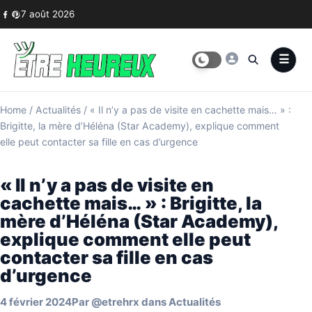
Skip to content
7 août 2026
Home
/
Actualités
/
« Il n’y a pas de visite en cachette mais… » :
Brigitte, la mère d’Héléna (Star Academy), explique comment
elle peut contacter sa fille en cas d’urgence
« Il n’y a pas de visite en
cachette mais… » : Brigitte, la
mère d’Héléna (Star Academy),
explique comment elle peut
contacter sa fille en cas
d’urgence
4 février 2024
Par
@etrehrx
dans
Actualités