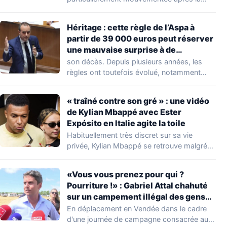
découverte d'une…
Héritage : cette règle de l’Aspa à
partir de 39 000 euros peut réserver
une mauvaise surprise à de
nombreuses familles
son décès. Depuis plusieurs années, les
règles ont toutefois évolué, notamment
concernant le seuil…
« traîné contre son gré » : une vidéo
de Kylian Mbappé avec Ester
Expósito en Italie agite la toile
Habituellement très discret sur sa vie
privée, Kylian Mbappé se retrouve malgré
lui au…
«Vous vous prenez pour qui ?
Pourriture !» : Gabriel Attal chahuté
sur un campement illégal des gens
du voyage
En déplacement en Vendée dans le cadre
d'une journée de campagne consacrée aux