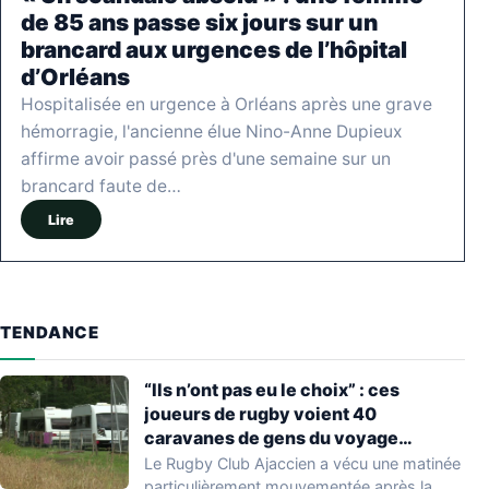
de 85 ans passe six jours sur un
brancard aux urgences de l’hôpital
d’Orléans
Hospitalisée en urgence à Orléans après une grave
hémorragie, l'ancienne élue Nino-Anne Dupieux
affirme avoir passé près d'une semaine sur un
brancard faute de…
Lire
TENDANCE
“Ils n’ont pas eu le choix” : ces
joueurs de rugby voient 40
caravanes de gens du voyage
s’installer dans leur stade, ils les
Le Rugby Club Ajaccien a vécu une matinée
délogent en moins d’1 heure
particulièrement mouvementée après la