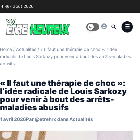
Skip to content
7 août 2026
Home
/
Actualités
/
« Il faut une thérapie de choc »: l’idée
radicale de Louis Sarkozy pour venir à bout des arrêts-maladies
abusifs
« Il faut une thérapie de choc »:
l’idée radicale de Louis Sarkozy
pour venir à bout des arrêts-
maladies abusifs
1 avril 2026
Par
@etrehrx
dans
Actualités