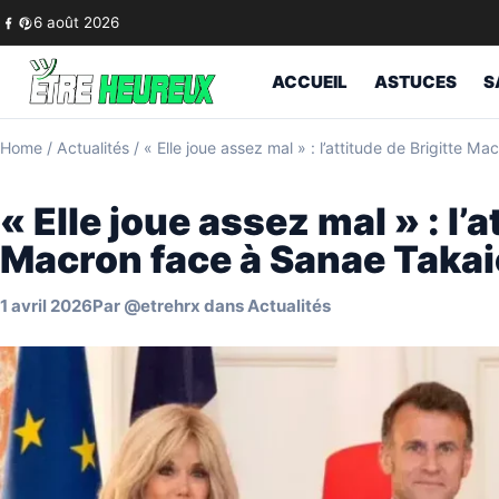
Skip to content
6 août 2026
ACCUEIL
ASTUCES
S
Home
/
Actualités
/
« Elle joue assez mal » : l’attitude de Brigitte M
« Elle joue assez mal » : l’a
Macron face à Sanae Takai
1 avril 2026
Par
@etrehrx
dans
Actualités