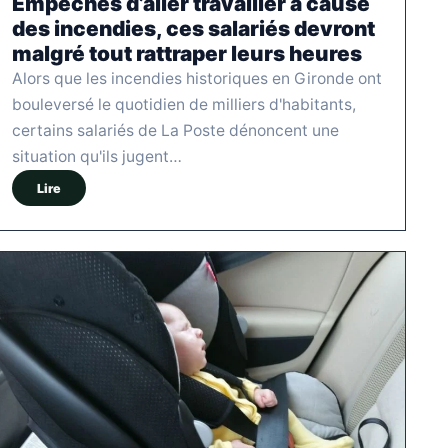
Empêchés d’aller travailler à cause
des incendies, ces salariés devront
malgré tout rattraper leurs heures
Alors que les incendies historiques en Gironde ont
bouleversé le quotidien de milliers d'habitants,
certains salariés de La Poste dénoncent une
situation qu'ils jugent…
Lire