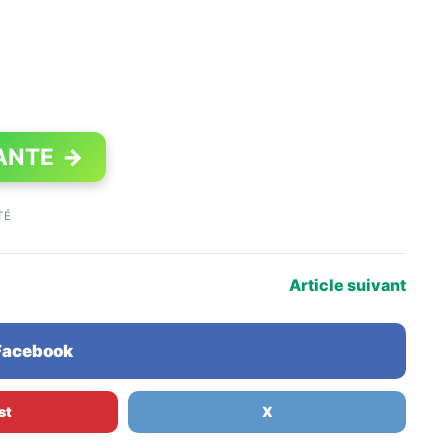
ANTE
→
TÉ
Article suivant
 Facebook
st
X