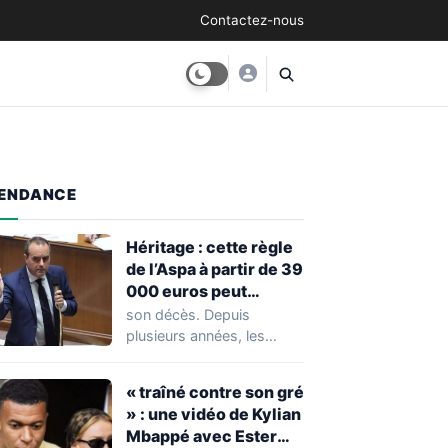
Contactez-nous
ENDANCE
Héritage : cette règle
de l’Aspa à partir de 39
000 euros peut
réserver une
son décès. Depuis
mauvaise surprise à
plusieurs années, les
de nombreuses
règles ont toutefois
familles
évolué, notamment
« traîné contre son gré
concernant le seuil…
» : une vidéo de Kylian
Mbappé avec Ester