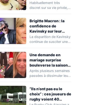
Expósito en Italie agite
Habituellement très
la toile
discret sur sa vie privée,
Kylian Mbappé se retrouve
malgré lui au…
Brigitte Macron : la
confidence de
Kavinsky sur leur
relation
La disparition de Kavinsky
continue de susciter une
vive émotion dans le
monde de…
Une demande en
mariage surprise
bouleverse la saison
de Secret Story
Après plusieurs semaines
passées à dissimuler leur
relation dans la Maison
des Secrets, Arthur…
“Ils n’ont pas eu le
choix” : ces joueurs de
rugby voient 40
caravanes de gens du
Le Rugby Club Ajaccien a