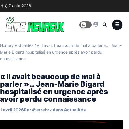
Skip to content
7 août 2026
Home
/
Actualités
/
« Il avait beaucoup de mal à parler »… Jean-
Marie Bigard hospitalisé en urgence après avoir perdu
connaissance
« Il avait beaucoup de mal à
parler »… Jean-Marie Bigard
hospitalisé en urgence après
avoir perdu connaissance
1 avril 2026
Par
@etrehrx
dans
Actualités