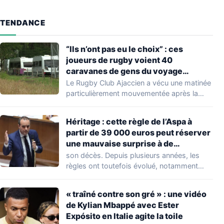
TENDANCE
“Ils n’ont pas eu le choix” : ces
joueurs de rugby voient 40
caravanes de gens du voyage
s’installer dans leur stade, ils les
Le Rugby Club Ajaccien a vécu une matinée
délogent en moins d’1 heure
particulièrement mouvementée après la
découverte d'une…
Héritage : cette règle de l’Aspa à
partir de 39 000 euros peut réserver
une mauvaise surprise à de
nombreuses familles
son décès. Depuis plusieurs années, les
règles ont toutefois évolué, notamment
concernant le seuil…
« traîné contre son gré » : une vidéo
de Kylian Mbappé avec Ester
Expósito en Italie agite la toile