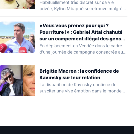
Habituellement très discret sur sa vie
privée, Kylian Mbappé se retrouve malgré
lui au…
«Vous vous prenez pour qui ?
Pourriture !» : Gabriel Attal chahuté
sur un campement illégal des gens
du voyage
En déplacement en Vendée dans le cadre
d'une journée de campagne consacrée aux
occupations…
Brigitte Macron : la confidence de
Kavinsky sur leur relation
La disparition de Kavinsky continue de
susciter une vive émotion dans le monde
de…