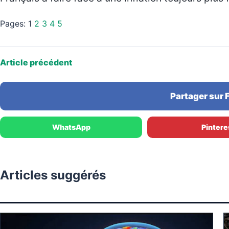
Pages:
1
2
3
4
5
Article précédent
Partager sur
WhatsApp
Pintere
Articles suggérés