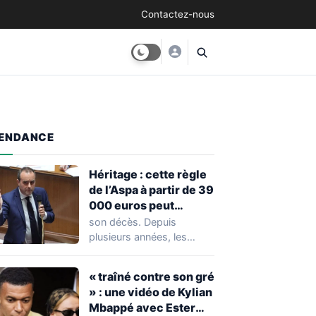
Contactez-nous
ENDANCE
Héritage : cette règle
de l’Aspa à partir de 39
000 euros peut
réserver une
son décès. Depuis
mauvaise surprise à
plusieurs années, les
de nombreuses
règles ont toutefois
familles
évolué, notamment
« traîné contre son gré
concernant le seuil…
» : une vidéo de Kylian
Mbappé avec Ester