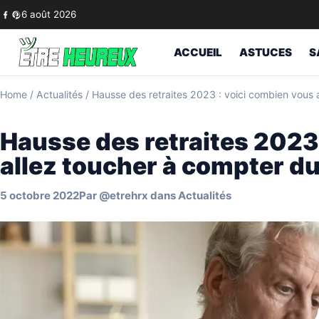
Skip to content
6 août 2026
ACCUEIL
ASTUCES
S
Home
/
Actualités
/
Hausse des retraites 2023 : voici combien vous 
Hausse des retraites 2023
allez toucher à compter du
5 octobre 2022
Par
@etrehrx
dans
Actualités