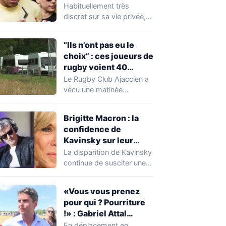
Expósito en Italie agite
Habituellement très
la toile
discret sur sa vie privée,
Kylian Mbappé se retrouve
malgré lui au…
“Ils n’ont pas eu le
choix” : ces joueurs de
rugby voient 40
caravanes de gens du
Le Rugby Club Ajaccien a
voyage s’installer
vécu une matinée
dans leur stade, ils les
particulièrement
délogent en moins d’1
mouvementée après la
Brigitte Macron : la
découverte d'une…
heure
confidence de
Kavinsky sur leur
relation
La disparition de Kavinsky
continue de susciter une
vive émotion dans le
monde de…
«Vous vous prenez
pour qui ? Pourriture
!» : Gabriel Attal
chahuté sur un
En déplacement en