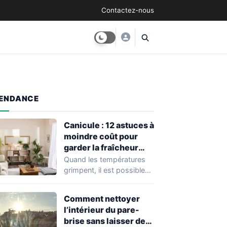
Contactez-nous
ENDANCE
Canicule : 12 astuces à
moindre coût pour
garder la fraîcheur
chez soi
Quand les températures
grimpent, il est possible
de préserver la fraîcheur
de son logement…
Comment nettoyer
l’intérieur du pare-
brise sans laisser de