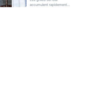
accumulent rapidement
des graisses cuites, des
résidus alimentaires et
des…