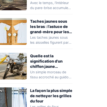
traces
Avec le temps, l'intérieur
du pare-brise accumule
un voile gras, des traces
de doigts,…
Taches jaunes sous
les bras : l’astuce de
grand-mère pour les
faire disparaître
Les taches jaunes sous
les aisselles figurent parmi
les marques les plus
difficiles à…
Quelle est la
signification d’un
chiffon jaune
accroché au guidon
Un simple morceau de
d’une moto ?
tissu accroché au guidon
d'une moto peut
transmettre un message…
La façon la plus simple
de nettoyer les grilles
du four
Les grilles du four