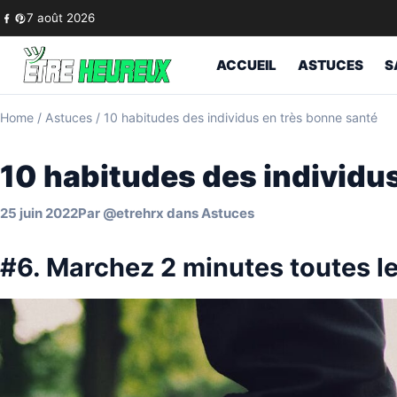
Skip to content
7 août 2026
ACCUEIL
ASTUCES
S
Home
/
Astuces
/
10 habitudes des individus en très bonne santé
10 habitudes des individu
25 juin 2022
Par
@etrehrx
dans
Astuces
#6. Marchez 2 minutes toutes l