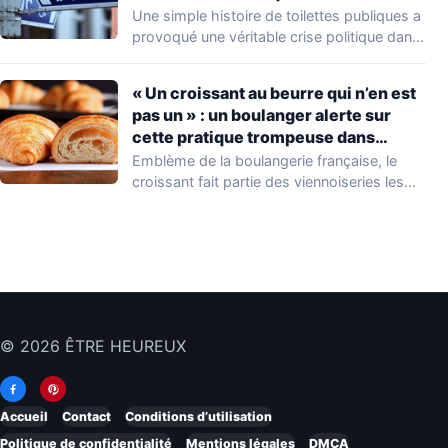
coûté près de 60 000 €
Une simple histoire de toilettes publiques a
provoqué une véritable crise politique dans
une…
« Un croissant au beurre qui n’en est
pas un » : un boulanger alerte sur
cette pratique trompeuse dans
certaines boulangeries-pâtisseries
Emblème de la boulangerie française, le
croissant fait partie des viennoiseries les
plus appréciées.…
© 2026 ÊTRE HEUREUX
Accueil
Contact
Conditions d’utilisation
Politique de confidentialité
Mentions légales
DMCA