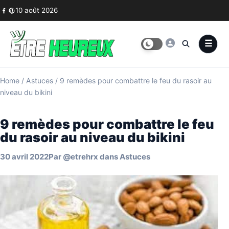
Skip to content
10 août 2026
Home
/
Astuces
/
9 remèdes pour combattre le feu du rasoir au
niveau du bikini
9 remèdes pour combattre le feu
du rasoir au niveau du bikini
30 avril 2022
Par
@etrehrx
dans
Astuces