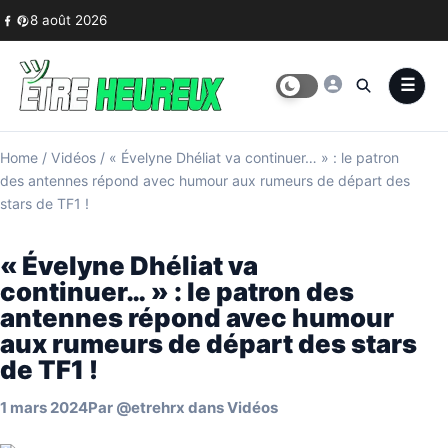
Skip to content
8 août 2026
Home
/
Vidéos
/
« Évelyne Dhéliat va continuer… » : le patron
des antennes répond avec humour aux rumeurs de départ des
stars de TF1 !
« Évelyne Dhéliat va
continuer… » : le patron des
antennes répond avec humour
aux rumeurs de départ des stars
de TF1 !
1 mars 2024
Par
@etrehrx
dans
Vidéos