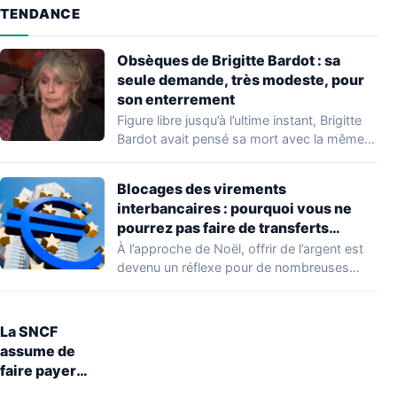
TENDANCE
Obsèques de Brigitte Bardot : sa
seule demande, très modeste, pour
son enterrement
Figure libre jusqu’à l’ultime instant, Brigitte
Bardot avait pensé sa mort avec la même…
Blocages des virements
interbancaires : pourquoi vous ne
pourrez pas faire de transferts
jusqu’à lundi 29 décembre
À l’approche de Noël, offrir de l’argent est
devenu un réflexe pour de nombreuses…
La SNCF
assume de
faire payer
entre 5 et 10