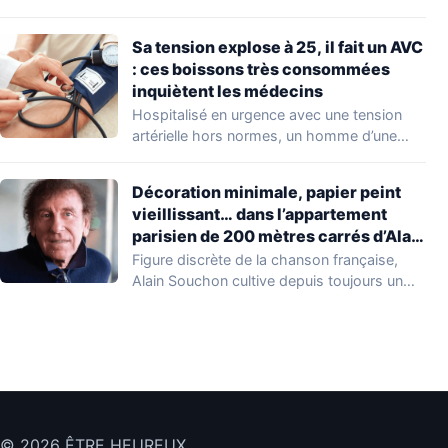
euros la
restitution
Sa tension explose à 25, il fait un AVC
d’objets
: ces boissons très consommées
perdus dans le
inquiètent les médecins
train
Hospitalisé en urgence avec une tension
artérielle hors normes, un homme d’une
cinquantaine d’années…
Décoration minimale, papier peint
vieillissant… dans l’appartement
parisien de 200 mètres carrés d’Alain
Souchon
Figure discrète de la chanson française,
Alain Souchon cultive depuis toujours un
rapport intime…
© 2026 ÊTRE HEUREUX