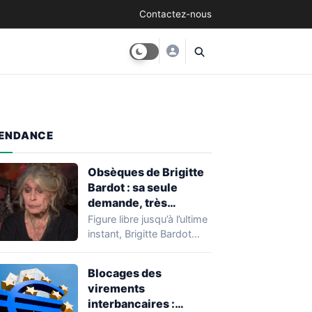
Contactez-nous
ENDANCE
Obsèques de Brigitte
Bardot : sa seule
demande, très
modeste, pour son
Figure libre jusqu’à l’ultime
enterrement
instant, Brigitte Bardot
avait pensé sa mort avec
la même…
Blocages des
virements
interbancaires :