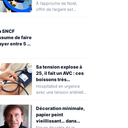
pourquoi vous ne
À l’approche de Noël,
pourrez pas faire de
offrir de l’argent est
transferts jusqu’à
devenu un réflexe pour de
lundi 29 décembre
nombreuses…
a SNCF
ssume de faire
ayer entre 5 et
0 euros la
estitution
’objets perdus
Sa tension explose à
ans le train
25, il fait un AVC : ces
boissons très
consommées
Hospitalisé en urgence
inquiètent les
avec une tension artérielle
médecins
hors normes, un homme
d’une cinquantaine
Décoration minimale,
d’années…
papier peint
vieillissant… dans
l’appartement parisien
Figure discrète de la