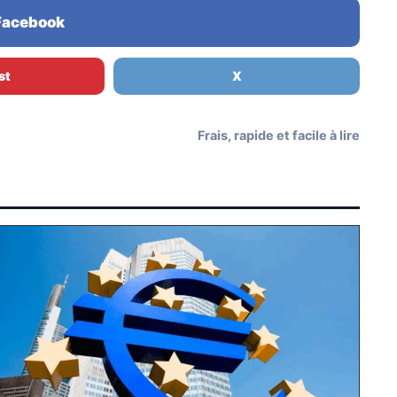
 Facebook
st
X
Frais, rapide et facile à lire