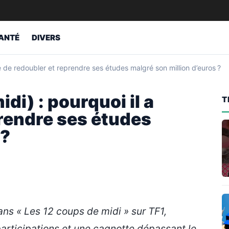
ANTÉ
DIVERS
é de redoubler et reprendre ses études malgré son million d’euros ?
di) : pourquoi il a
T
prendre ses études
 ?
ans « Les 12 coups de midi » sur TF1,
articipations et une cagnotte dépassant le