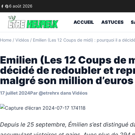
Skip to content
6 août 2026
ACCUEIL
ASTUCES
S
Home
/
Vidéos
/
Emilien (Les 12 Coups de midi) : pourquoi il a décid
Emilien (Les 12 Coups de mi
décidé de redoubler et re
malgré son million d’euros
17 juillet 2024
Par
@etrehrx
dans
Vidéos
Depuis le 25 septembre, Émilien s’est distingué d
accumulant victoires et gains. Avec plus de 294 p