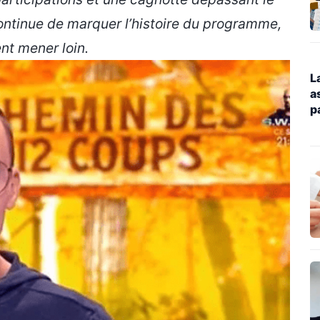
continue de marquer l’histoire du programme,
nt mener loin.
L
a
p
1
r
d
d