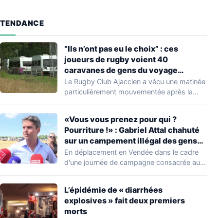
TENDANCE
“Ils n’ont pas eu le choix” : ces
joueurs de rugby voient 40
caravanes de gens du voyage
s’installer dans leur stade, ils les
Le Rugby Club Ajaccien a vécu une matinée
délogent en moins d’1 heure
particulièrement mouvementée après la
découverte d'une…
«Vous vous prenez pour qui ?
Pourriture !» : Gabriel Attal chahuté
sur un campement illégal des gens
du voyage
En déplacement en Vendée dans le cadre
d'une journée de campagne consacrée aux
occupations…
L’épidémie de « diarrhées
explosives » fait deux premiers
morts