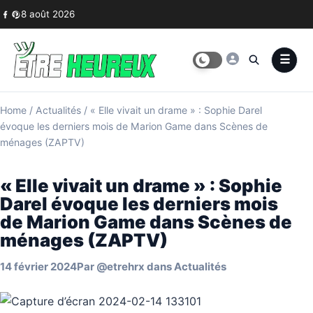
Skip to content
8 août 2026
Home
/
Actualités
/
« Elle vivait un drame » : Sophie Darel
évoque les derniers mois de Marion Game dans Scènes de
ménages (ZAPTV)
« Elle vivait un drame » : Sophie
Darel évoque les derniers mois
de Marion Game dans Scènes de
ménages (ZAPTV)
14 février 2024
Par
@etrehrx
dans
Actualités