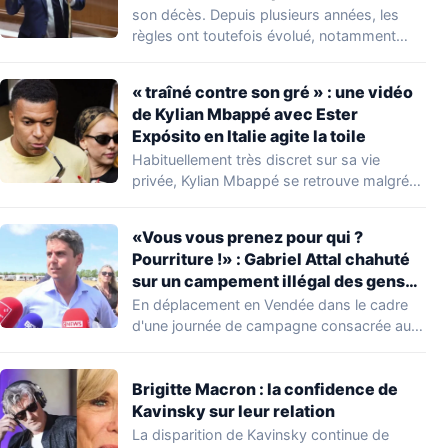
nombreuses familles
son décès. Depuis plusieurs années, les
règles ont toutefois évolué, notamment
concernant le seuil…
« traîné contre son gré » : une vidéo
de Kylian Mbappé avec Ester
Expósito en Italie agite la toile
Habituellement très discret sur sa vie
privée, Kylian Mbappé se retrouve malgré
lui au…
«Vous vous prenez pour qui ?
Pourriture !» : Gabriel Attal chahuté
sur un campement illégal des gens
du voyage
En déplacement en Vendée dans le cadre
d'une journée de campagne consacrée aux
occupations…
Brigitte Macron : la confidence de
Kavinsky sur leur relation
La disparition de Kavinsky continue de