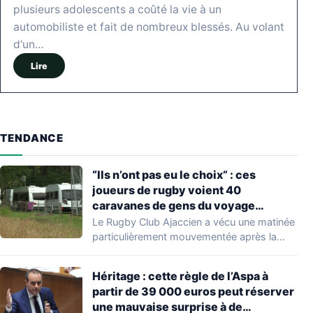
plusieurs adolescents a coûté la vie à un
automobiliste et fait de nombreux blessés. Au volant
d'un…
Lire
TENDANCE
“Ils n’ont pas eu le choix” : ces
joueurs de rugby voient 40
caravanes de gens du voyage
s’installer dans leur stade, ils les
Le Rugby Club Ajaccien a vécu une matinée
délogent en moins d’1 heure
particulièrement mouvementée après la
découverte d'une…
Héritage : cette règle de l’Aspa à
partir de 39 000 euros peut réserver
une mauvaise surprise à de