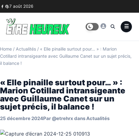
Skip to content
7 août 2026
Home
/
Actualités
/
« Elle pinaille surtout pour… » : Marion
Cotillard intransigeante avec Guillaume Canet sur un sujet précis,
il balance !
« Elle pinaille surtout pour… » :
Marion Cotillard intransigeante
avec Guillaume Canet sur un
sujet précis, il balance !
25 décembre 2024
Par
@etrehrx
dans
Actualités