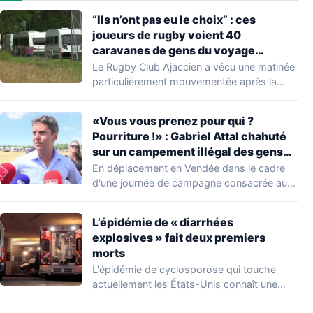
“Ils n’ont pas eu le choix” : ces
joueurs de rugby voient 40
caravanes de gens du voyage
s’installer dans leur stade, ils les
Le Rugby Club Ajaccien a vécu une matinée
délogent en moins d’1 heure
particulièrement mouvementée après la
découverte d'une…
«Vous vous prenez pour qui ?
Pourriture !» : Gabriel Attal chahuté
sur un campement illégal des gens
du voyage
En déplacement en Vendée dans le cadre
d'une journée de campagne consacrée aux
occupations…
L’épidémie de « diarrhées
explosives » fait deux premiers
morts
L'épidémie de cyclosporose qui touche
actuellement les États-Unis connaît une
aggravation. Les autorités sanitaires…