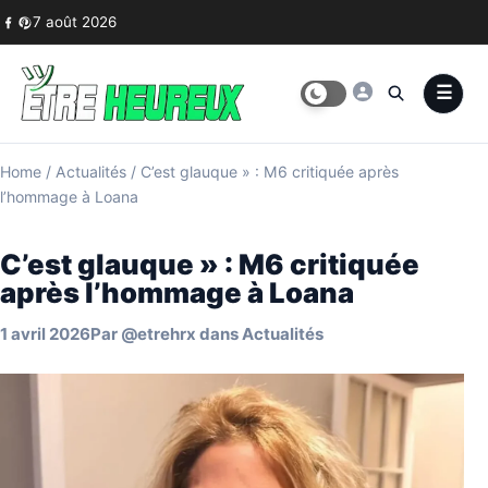
Skip to content
7 août 2026
Home
/
Actualités
/
C’est glauque » : M6 critiquée après
l’hommage à Loana
C’est glauque » : M6 critiquée
après l’hommage à Loana
1 avril 2026
Par
@etrehrx
dans
Actualités