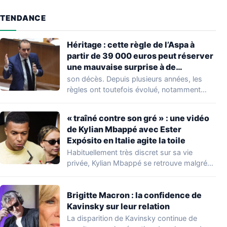
TENDANCE
Héritage : cette règle de l’Aspa à
partir de 39 000 euros peut réserver
une mauvaise surprise à de
nombreuses familles
son décès. Depuis plusieurs années, les
règles ont toutefois évolué, notamment
concernant le seuil…
« traîné contre son gré » : une vidéo
de Kylian Mbappé avec Ester
Expósito en Italie agite la toile
Habituellement très discret sur sa vie
privée, Kylian Mbappé se retrouve malgré
lui au…
Brigitte Macron : la confidence de
Kavinsky sur leur relation
La disparition de Kavinsky continue de