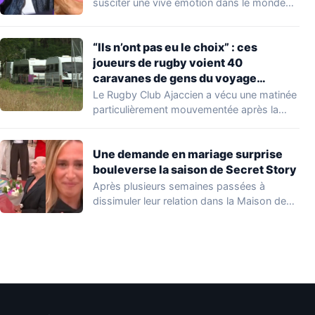
susciter une vive émotion dans le monde
de…
“Ils n’ont pas eu le choix” : ces
joueurs de rugby voient 40
caravanes de gens du voyage
s’installer dans leur stade, ils les
Le Rugby Club Ajaccien a vécu une matinée
délogent en moins d’1 heure
particulièrement mouvementée après la
découverte d'une…
Une demande en mariage surprise
bouleverse la saison de Secret Story
Après plusieurs semaines passées à
dissimuler leur relation dans la Maison des
Secrets, Arthur…