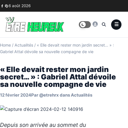
Skip to content
6 août 2026
Home
/
Actualités
/
« Elle devait rester mon jardin secret… » :
Gabriel Attal dévoile sa nouvelle compagne de vie
« Elle devait rester mon jardin
secret… » : Gabriel Attal dévoile
sa nouvelle compagne de vie
12 février 2024
Par
@etrehrx
dans
Actualités
Depuis son arrivée au sommet du