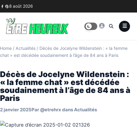
Skip to content
8 août 2026
Home
/
Actualités
/
Décès de Jocelyne Wildenstein : « la femme
chat » est décédée soudainement à l’âge de 84 ans à Paris
Décès de Jocelyne Wildenstein :
« la femme chat » est décédée
soudainement à l’âge de 84 ans à
Paris
2 janvier 2025
Par
@etrehrx
dans
Actualités