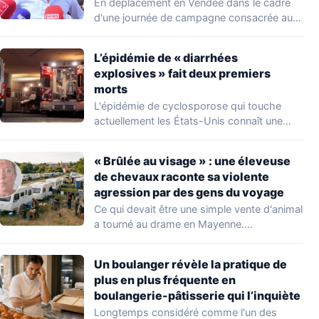
du voyage
En déplacement en Vendée dans le cadre
d'une journée de campagne consacrée aux
occupations…
L’épidémie de « diarrhées
explosives » fait deux premiers
morts
L'épidémie de cyclosporose qui touche
actuellement les États-Unis connaît une
aggravation. Les autorités sanitaires…
« Brûlée au visage » : une éleveuse
de chevaux raconte sa violente
agression par des gens du voyage
Ce qui devait être une simple vente d'animal
a tourné au drame en Mayenne.…
Un boulanger révèle la pratique de
plus en plus fréquente en
boulangerie-pâtisserie qui l’inquiète
Longtemps considéré comme l'un des