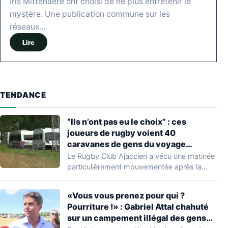
Iris Mittenaere ont choisi de ne plus entretenir le
mystère. Une publication commune sur les
réseaux…
Lire
TENDANCE
“Ils n’ont pas eu le choix” : ces
joueurs de rugby voient 40
caravanes de gens du voyage
s’installer dans leur stade, ils les
Le Rugby Club Ajaccien a vécu une matinée
délogent en moins d’1 heure
particulièrement mouvementée après la
découverte d'une…
«Vous vous prenez pour qui ?
Pourriture !» : Gabriel Attal chahuté
sur un campement illégal des gens