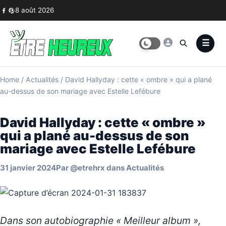
Skip to content
8 août 2026
Home
/
Actualités
/
David Hallyday : cette « ombre » qui a plané
au-dessus de son mariage avec Estelle Lefébure
David Hallyday : cette « ombre »
qui a plané au-dessus de son
mariage avec Estelle Lefébure
31 janvier 2024
Par
@etrehrx
dans
Actualités
Dans son autobiographie « Meilleur album »,