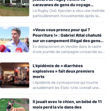
caravanes de gens du voyage
s’installer dans leur stade, ils les
Le Rugby Club Ajaccien a vécu une matinée
délogent en moins d’1 heure
particulièrement mouvementée après la
découverte d'une…
«Vous vous prenez pour qui ?
Pourriture !» : Gabriel Attal chahuté
sur un campement illégal des gens
du voyage
En déplacement en Vendée dans le cadre
d'une journée de campagne consacrée aux
occupations…
L’épidémie de « diarrhées
explosives » fait deux premiers
morts
L'épidémie de cyclosporose qui touche
actuellement les États-Unis connaît une
aggravation. Les autorités sanitaires…
Il jouait avec le chien, un bébé de 11
mois perd la vie dans des