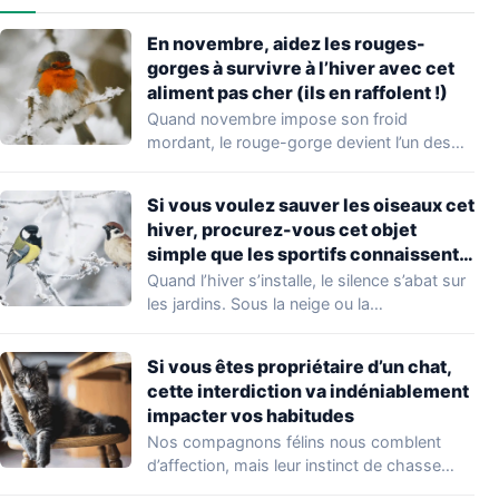
En novembre, aidez les rouges-
gorges à survivre à l’hiver avec cet
aliment pas cher (ils en raffolent !)
Quand novembre impose son froid
mordant, le rouge-gorge devient l’un des
visiteurs les plus…
Si vous voulez sauver les oiseaux cet
hiver, procurez-vous cet objet
simple que les sportifs connaissent
bien
Quand l’hiver s’installe, le silence s’abat sur
les jardins. Sous la neige ou la…
Si vous êtes propriétaire d’un chat,
cette interdiction va indéniablement
impacter vos habitudes
Nos compagnons félins nous comblent
d’affection, mais leur instinct de chasse
soulève une question…