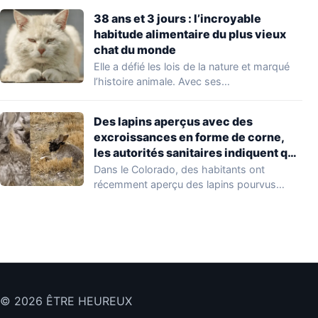
38 ans et 3 jours : l’incroyable
habitude alimentaire du plus vieux
chat du monde
Elle a défié les lois de la nature et marqué
l’histoire animale. Avec ses…
Des lapins aperçus avec des
excroissances en forme de corne,
les autorités sanitaires indiquent que
le virus est « bénin »
Dans le Colorado, des habitants ont
récemment aperçu des lapins pourvus
d’étranges excroissances ressemblant…
© 2026 ÊTRE HEUREUX