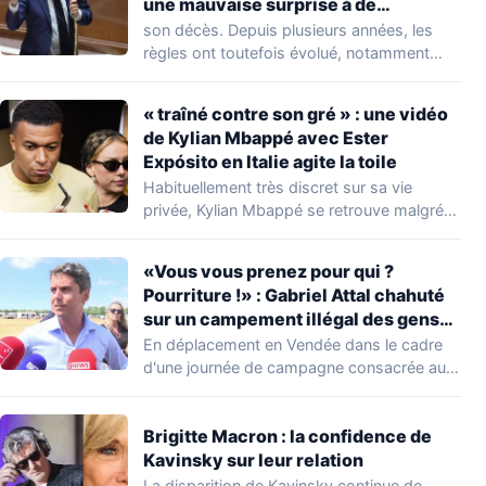
une mauvaise surprise à de
nombreuses familles
son décès. Depuis plusieurs années, les
règles ont toutefois évolué, notamment
concernant le seuil…
« traîné contre son gré » : une vidéo
de Kylian Mbappé avec Ester
Expósito en Italie agite la toile
Habituellement très discret sur sa vie
privée, Kylian Mbappé se retrouve malgré
lui au…
«Vous vous prenez pour qui ?
Pourriture !» : Gabriel Attal chahuté
sur un campement illégal des gens
du voyage
En déplacement en Vendée dans le cadre
d'une journée de campagne consacrée aux
occupations…
Brigitte Macron : la confidence de
Kavinsky sur leur relation
La disparition de Kavinsky continue de