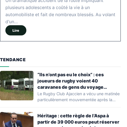
Un dramatique accident de la route impliquant
plusieurs adolescents a coûté la vie à un
automobiliste et fait de nombreux blessés. Au volant
d'un…
Lire
TENDANCE
“Ils n’ont pas eu le choix” : ces
joueurs de rugby voient 40
caravanes de gens du voyage
s’installer dans leur stade, ils les
Le Rugby Club Ajaccien a vécu une matinée
délogent en moins d’1 heure
particulièrement mouvementée après la
découverte d'une…
Héritage : cette règle de l’Aspa à
partir de 39 000 euros peut réserver