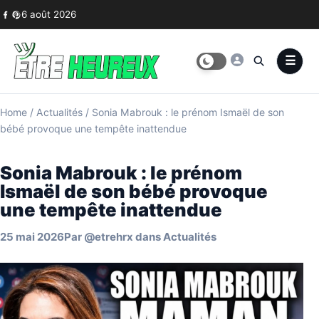
Skip to content
6 août 2026
Home
/
Actualités
/
Sonia Mabrouk : le prénom Ismaël de son
bébé provoque une tempête inattendue
Sonia Mabrouk : le prénom
Ismaël de son bébé provoque
une tempête inattendue
25 mai 2026
Par
@etrehrx
dans
Actualités