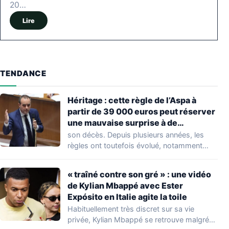
20…
Lire
TENDANCE
Héritage : cette règle de l’Aspa à
partir de 39 000 euros peut réserver
une mauvaise surprise à de
nombreuses familles
son décès. Depuis plusieurs années, les
règles ont toutefois évolué, notamment
concernant le seuil…
« traîné contre son gré » : une vidéo
de Kylian Mbappé avec Ester
Expósito en Italie agite la toile
Habituellement très discret sur sa vie
privée, Kylian Mbappé se retrouve malgré