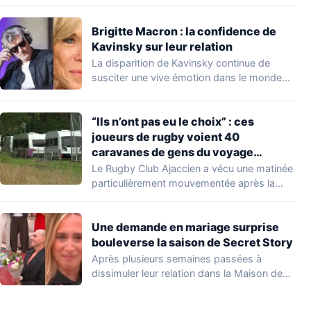
lui au…
Brigitte Macron : la confidence de
Kavinsky sur leur relation
La disparition de Kavinsky continue de
susciter une vive émotion dans le monde
de…
“Ils n’ont pas eu le choix” : ces
joueurs de rugby voient 40
caravanes de gens du voyage
s’installer dans leur stade, ils les
Le Rugby Club Ajaccien a vécu une matinée
délogent en moins d’1 heure
particulièrement mouvementée après la
découverte d'une…
Une demande en mariage surprise
bouleverse la saison de Secret Story
Après plusieurs semaines passées à
dissimuler leur relation dans la Maison des
Secrets, Arthur…