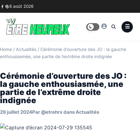
Skip to content
6 août 2026
Home
/
Actualités
/
Cérémonie d’ouverture des JO : la gauche
enthousiasmée, une partie de l’extrême droite indignée
Cérémonie d’ouverture des JO :
la gauche enthousiasmée, une
partie de l’extrême droite
indignée
29 juillet 2024
Par
@etrehrx
dans
Actualités