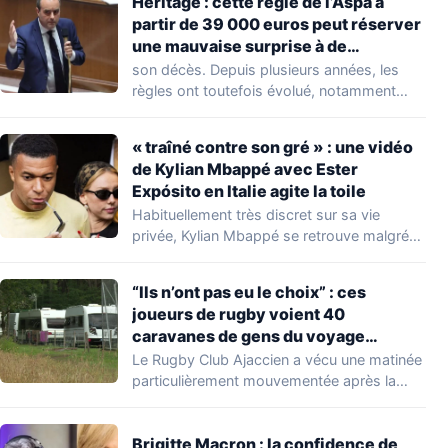
Héritage : cette règle de l’Aspa à
partir de 39 000 euros peut réserver
une mauvaise surprise à de
nombreuses familles
son décès. Depuis plusieurs années, les
règles ont toutefois évolué, notamment
concernant le seuil…
« traîné contre son gré » : une vidéo
de Kylian Mbappé avec Ester
Expósito en Italie agite la toile
Habituellement très discret sur sa vie
privée, Kylian Mbappé se retrouve malgré
lui au…
“Ils n’ont pas eu le choix” : ces
joueurs de rugby voient 40
caravanes de gens du voyage
s’installer dans leur stade, ils les
Le Rugby Club Ajaccien a vécu une matinée
délogent en moins d’1 heure
particulièrement mouvementée après la
découverte d'une…
Brigitte Macron : la confidence de