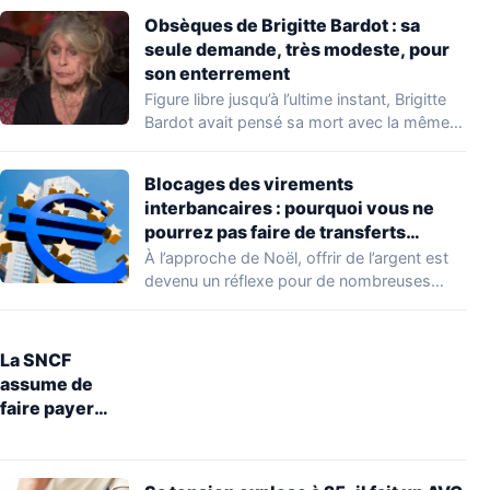
Obsèques de Brigitte Bardot : sa
seule demande, très modeste, pour
son enterrement
Figure libre jusqu’à l’ultime instant, Brigitte
Bardot avait pensé sa mort avec la même…
Blocages des virements
interbancaires : pourquoi vous ne
pourrez pas faire de transferts
jusqu’à lundi 29 décembre
À l’approche de Noël, offrir de l’argent est
devenu un réflexe pour de nombreuses…
La SNCF
assume de
faire payer
entre 5 et 10
euros la
restitution