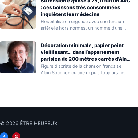
Sa tension explose à 25, il fait un AVC
d’objets
: ces boissons très consommées
perdus dans le
inquiètent les médecins
train
Hospitalisé en urgence avec une tension
artérielle hors normes, un homme d’une
cinquantaine d’années…
Décoration minimale, papier peint
vieillissant… dans l’appartement
parisien de 200 mètres carrés d’Alain
Souchon
Figure discrète de la chanson française,
Alain Souchon cultive depuis toujours un
rapport intime…
© 2026 ÊTRE HEUREUX