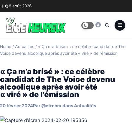
Skip to content
8 août 2026
Home
/
Actualités
/
« Ça m’a brisé » : ce célèbre candidat de The
Voice devenu alcoolique après avoir été « viré » de l’émission
« Ça m’a brisé » : ce célèbre
candidat de The Voice devenu
alcoolique après avoir été
« viré » de l’émission
20 février 2024
Par
@etrehrx
dans
Actualités