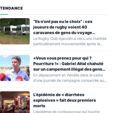
TENDANCE
“Ils n’ont pas eu le choix” : ces
joueurs de rugby voient 40
caravanes de gens du voyage
s’installer dans leur stade, ils les
Le Rugby Club Ajaccien a vécu une matinée
délogent en moins d’1 heure
particulièrement mouvementée après la
découverte d'une…
«Vous vous prenez pour qui ?
Pourriture !» : Gabriel Attal chahuté
sur un campement illégal des gens
du voyage
En déplacement en Vendée dans le cadre
d'une journée de campagne consacrée aux
occupations…
L’épidémie de « diarrhées
explosives » fait deux premiers
morts
L'épidémie de cyclosporose qui touche