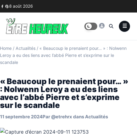
Skip to content
8 août 2026
Home
/
Actualités
/
« Beaucoup le prenaient pour… » : Nolwenn
Leroy a eu des liens avec l’abbé Pierre et s’exprime sur le
scandale
« Beaucoup le prenaient pour… »
: Nolwenn Leroy a eu des liens
avec l’abbé Pierre et s’exprime
sur le scandale
11 septembre 2024
Par
@etrehrx
dans
Actualités