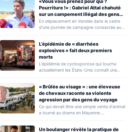
«Vous vous prenez pour qui ?
Pourriture !» : Gabriel Attal chahuté
sur un campement illégal des gens
du voyage
En déplacement en Vendée dans le cadre
d'une journée de campagne consacrée aux
occupations…
L’épidémie de « diarrhées
explosives » fait deux premiers
morts
L'épidémie de cyclosporose qui touche
actuellement les États-Unis connaît une
aggravation. Les autorités sanitaires…
« Brûlée au visage » : une éleveuse
de chevaux raconte sa violente
agression par des gens du voyage
Ce qui devait être une simple vente d'animal
a tourné au drame en Mayenne.…
Un boulanger révèle la pratique de