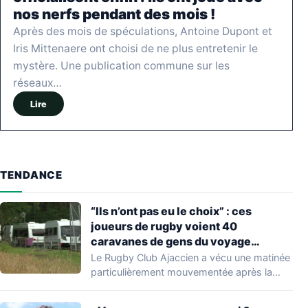
nos nerfs pendant des mois !
Après des mois de spéculations, Antoine Dupont et
Iris Mittenaere ont choisi de ne plus entretenir le
mystère. Une publication commune sur les
réseaux…
Lire
TENDANCE
“Ils n’ont pas eu le choix” : ces
joueurs de rugby voient 40
caravanes de gens du voyage
s’installer dans leur stade, ils les
Le Rugby Club Ajaccien a vécu une matinée
délogent en moins d’1 heure
particulièrement mouvementée après la
découverte d'une…