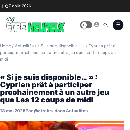
Skip to content
7 août 2026
Home
/
Actualités
/
« Si je suis disponible… » : Cyprien prêt à
participer prochainement à un autre jeu que Les 12 coups de
midi
« Si je suis disponible… » :
Cyprien prêt à participer
prochainement à un autre jeu
que Les 12 coups de midi
13 mai 2026
Par
@etrehrx
dans
Actualités