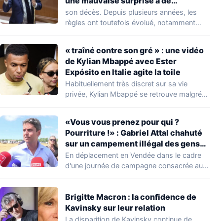
une mauvaise surprise à de
nombreuses familles
son décès. Depuis plusieurs années, les
règles ont toutefois évolué, notamment
concernant le seuil…
« traîné contre son gré » : une vidéo
de Kylian Mbappé avec Ester
Expósito en Italie agite la toile
Habituellement très discret sur sa vie
privée, Kylian Mbappé se retrouve malgré
lui au…
«Vous vous prenez pour qui ?
Pourriture !» : Gabriel Attal chahuté
sur un campement illégal des gens
du voyage
En déplacement en Vendée dans le cadre
d'une journée de campagne consacrée aux
occupations…
Brigitte Macron : la confidence de
Kavinsky sur leur relation
La disparition de Kavinsky continue de