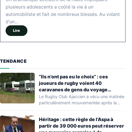
plusieurs adolescents a coûté la vie à un
automobiliste et fait de nombreux blessés. Au volant
d'un…
Lire
TENDANCE
“Ils n’ont pas eu le choix” : ces
joueurs de rugby voient 40
caravanes de gens du voyage
s’installer dans leur stade, ils les
Le Rugby Club Ajaccien a vécu une matinée
délogent en moins d’1 heure
particulièrement mouvementée après la
découverte d'une…
Héritage : cette règle de l’Aspa à
partir de 39 000 euros peut réserver