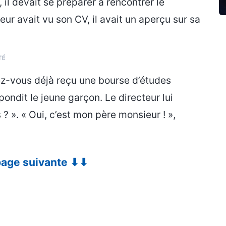
, il devait se préparer à rencontrer le
teur avait vu son CV, il avait un aperçu sur sa
TÉ
vez-vous déjà reçu une bourse d’études
pondit le jeune garçon. Le directeur lui
 ? ». « Oui, c’est mon père monsieur ! »,
 page suivante ⬇⬇