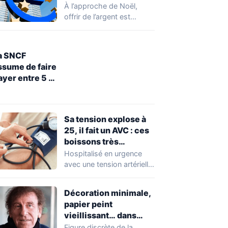
pourquoi vous ne
À l’approche de Noël,
pourrez pas faire de
offrir de l’argent est
transferts jusqu’à
devenu un réflexe pour de
lundi 29 décembre
nombreuses…
a SNCF
ssume de faire
ayer entre 5 et
0 euros la
estitution
’objets perdus
Sa tension explose à
ans le train
25, il fait un AVC : ces
boissons très
consommées
Hospitalisé en urgence
inquiètent les
avec une tension artérielle
médecins
hors normes, un homme
d’une cinquantaine
Décoration minimale,
d’années…
papier peint
vieillissant… dans
l’appartement parisien
Figure discrète de la