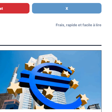
st
X
Frais, rapide et facile à lire