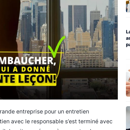
L
a
p
1
r
d
d
ande entreprise pour un entretien
retien avec le responsable s’est terminé avec