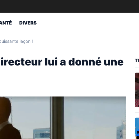
ANTÉ
DIVERS
puissante leçon !
irecteur lui a donné une
T