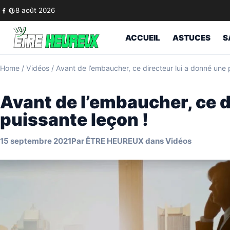
Skip to content
8 août 2026
ACCUEIL
ASTUCES
S
Home
/
Vidéos
/
Avant de l’embaucher, ce directeur lui a donné une 
Avant de l’embaucher, ce d
puissante leçon !
15 septembre 2021
Par
ÊTRE HEUREUX
dans
Vidéos