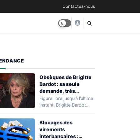
Contactez-nous
ENDANCE
Obsèques de Brigitte
Bardot : sa seule
demande, très
modeste, pour son
Figure libre jusqu’à l’ultime
enterrement
instant, Brigitte Bardot
avait pensé sa mort avec
la même…
Blocages des
virements
interbancaires :