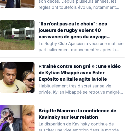
nombreuses familles
son décès. Depuis plusieurs années, les
règles ont toutefois évolué, notamment
concernant le seuil…
“Ils n’ont pas eu le choix” : ces
joueurs de rugby voient 40
caravanes de gens du voyage
s’installer dans leur stade, ils les
Le Rugby Club Ajaccien a vécu une matinée
délogent en moins d’1 heure
particulièrement mouvementée après la
découverte d'une…
« traîné contre son gré » : une vidéo
de Kylian Mbappé avec Ester
Expósito en Italie agite la toile
Habituellement très discret sur sa vie
privée, Kylian Mbappé se retrouve malgré
lui au…
Brigitte Macron : la confidence de
Kavinsky sur leur relation
La disparition de Kavinsky continue de
susciter une vive émotion dans le monde