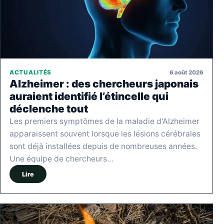
6 août 2026
ACTUALITÉS
Alzheimer : des chercheurs japonais
auraient identifié l’étincelle qui
déclenche tout
Les premiers symptômes de la maladie d'Alzheimer
apparaissent souvent lorsque les lésions cérébrales
sont déjà installées depuis de nombreuses années.
Une équipe de chercheurs…
Lire