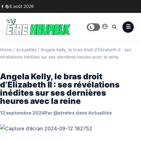
Skip to content
6 août 2026
Home
/
Actualités
/
Angela Kelly, le bras droit d’Elizabeth II : ses
révélations inédites sur ses dernières heures avec la reine
Angela Kelly, le bras droit
d’Elizabeth II : ses révélations
inédites sur ses dernières
heures avec la reine
12 septembre 2024
Par
@etrehrx
dans
Actualités