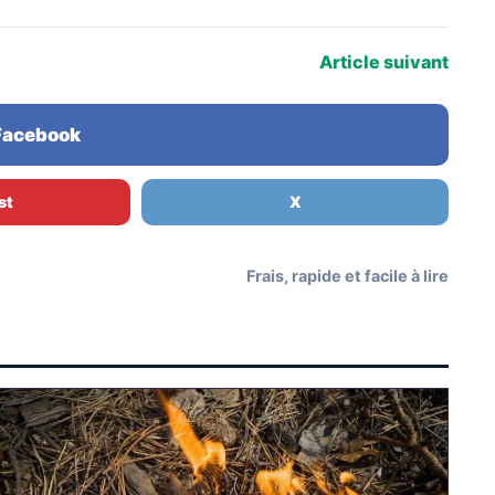
Article suivant
 Facebook
st
X
Frais, rapide et facile à lire