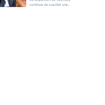
continue de susciter une
vive émotion dans le
monde de…