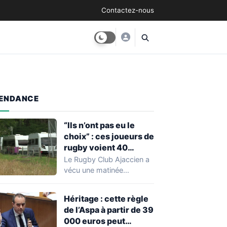
Contactez-nous
ENDANCE
“Ils n’ont pas eu le
choix” : ces joueurs de
rugby voient 40
caravanes de gens du
Le Rugby Club Ajaccien a
voyage s’installer
vécu une matinée
dans leur stade, ils les
particulièrement
délogent en moins d’1
mouvementée après la
Héritage : cette règle
découverte d'une…
heure
de l’Aspa à partir de 39
000 euros peut