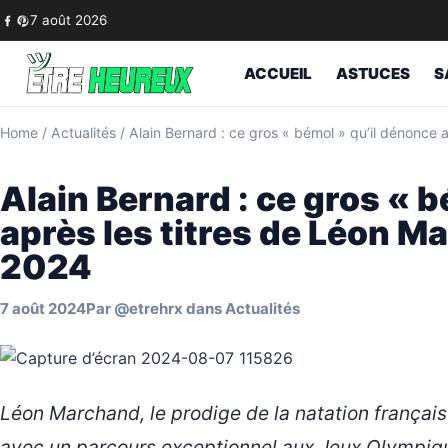
Skip to content
7 août 2026
ACCUEIL
ASTUCES
S
Home
/
Actualités
/
Alain Bernard : ce gros « bémol » qu’il dénonce
Alain Bernard : ce gros « 
après les titres de Léon M
2024
7 août 2024
Par
@etrehrx
dans
Actualités
Léon Marchand, le prodige de la natation français
avec un parcours exceptionnel aux Jeux Olympiqu