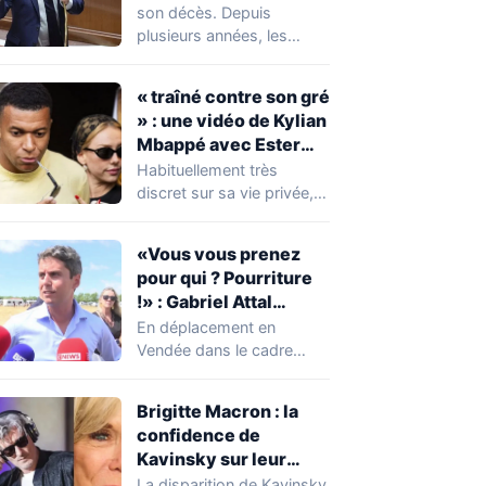
réserver une
son décès. Depuis
mauvaise surprise à
plusieurs années, les
de nombreuses
règles ont toutefois
familles
évolué, notamment
« traîné contre son gré
concernant le seuil…
» : une vidéo de Kylian
Mbappé avec Ester
Expósito en Italie agite
Habituellement très
la toile
discret sur sa vie privée,
Kylian Mbappé se retrouve
malgré lui au…
«Vous vous prenez
pour qui ? Pourriture
!» : Gabriel Attal
chahuté sur un
En déplacement en
campement illégal
Vendée dans le cadre
des gens du voyage
d'une journée de
campagne consacrée aux
Brigitte Macron : la
occupations…
confidence de
Kavinsky sur leur
relation
La disparition de Kavinsky