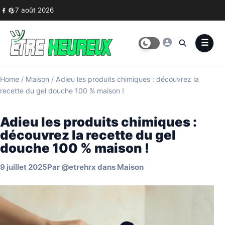
Skip to content
7 août 2026
Home
/
Maison
/
Adieu les produits chimiques : découvrez la
recette du gel douche 100 % maison !
Adieu les produits chimiques :
découvrez la recette du gel
douche 100 % maison !
9 juillet 2025
Par
@etrehrx
dans
Maison