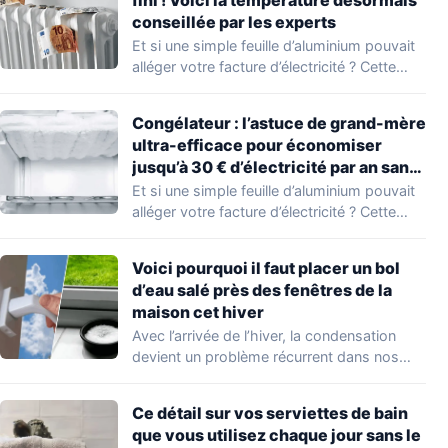
fini ! Voici la température désormais
conseillée par les experts
Et si une simple feuille d’aluminium pouvait
alléger votre facture d’électricité ? Cette
astuce…
Congélateur : l’astuce de grand-mère
ultra-efficace pour économiser
jusqu’à 30 € d’électricité par an sans
effort
Et si une simple feuille d’aluminium pouvait
alléger votre facture d’électricité ? Cette
astuce…
Voici pourquoi il faut placer un bol
d’eau salé près des fenêtres de la
maison cet hiver
Avec l’arrivée de l’hiver, la condensation
devient un problème récurrent dans nos
foyers. Une…
Ce détail sur vos serviettes de bain
que vous utilisez chaque jour sans le