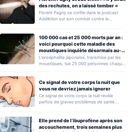
des rechutes, on a laissé tomber »
Florent Pagny se confie dans le podcast
Addiktion sur son combat contre le
cancer…
100 000 cas et 25 000 morts par an :
voici pourquoi cette maladie des
moustiques inquiète désormais au-
delà de l’Asie
L'encéphalite japonaise, transmise par les
moustiques, tue 25 000 personnes chaque
année en Asie.…
Ce signal de votre corps la nuit que
vous ne devriez jamais ignorer
Ce signal de votre corps la nuit révèle
parfois de graves problèmes de santé.…
Elle prend de l’ibuprofène après son
accouchement, trois semaines plus