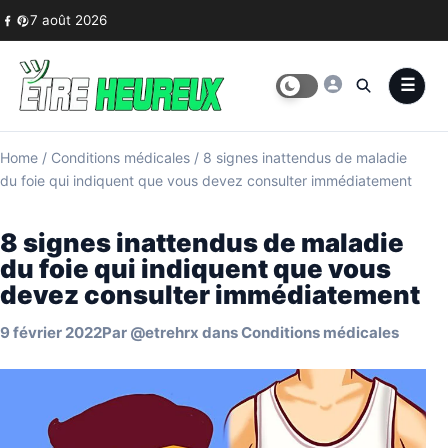
Skip to content
7 août 2026
Home
/
Conditions médicales
/
8 signes inattendus de maladie
du foie qui indiquent que vous devez consulter immédiatement
8 signes inattendus de maladie
du foie qui indiquent que vous
devez consulter immédiatement
9 février 2022
Par
@etrehrx
dans
Conditions médicales